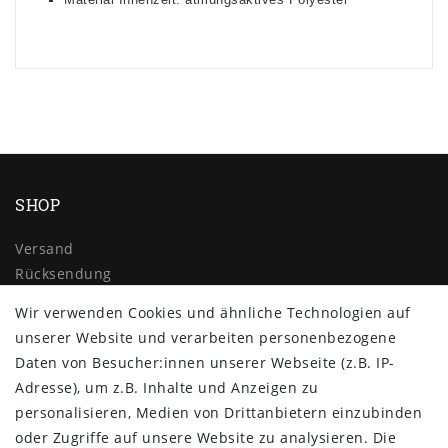
SHOP
Versand
Rücksendung
Widerrufs­recht
Wir verwenden Cookies und ähnliche Technologien auf
Impressum
unserer Website und verarbeiten personenbezogene
Daten­schutz­erklärung
Daten von Besucher:innen unserer Webseite (z.B. IP-
AGB
Adresse), um z.B. Inhalte und Anzeigen zu
Kontakt
personalisieren, Medien von Drittanbietern einzubinden
ZAHLUNG & VERSAND
oder Zugriffe auf unsere Website zu analysieren. Die