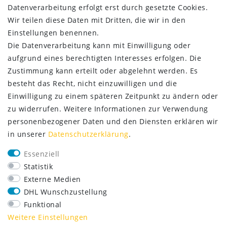
Datenverarbeitung erfolgt erst durch gesetzte Cookies.
Wir teilen diese Daten mit Dritten, die wir in den
Einstellungen benennen.
Die Datenverarbeitung kann mit Einwilligung oder
aufgrund eines berechtigten Interesses erfolgen. Die
Zustimmung kann erteilt oder abgelehnt werden. Es
besteht das Recht, nicht einzuwilligen und die
Einwilligung zu einem späteren Zeitpunkt zu ändern oder
zu widerrufen. Weitere Informationen zur Verwendung
personenbezogener Daten und den Diensten erklären wir
SERVICE
in unserer
Daten­schutz­erklärung
.
Lieferung nur 2,95 €
Essenziell
Rücksendung kostenfrei
Statistik
14 Tage Rückgaberecht
Externe Medien
Kurze Lieferzeit
DHL Wunschzustellung
Funktional
FOLGE UNS
Weitere Einstellungen