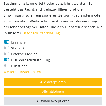
Zustimmung kann erteilt oder abgelehnt werden. Es
besteht das Recht, nicht einzuwilligen und die
Einwilligung zu einem späteren Zeitpunkt zu ändern oder
zu widerrufen. Weitere Informationen zur Verwendung
personenbezogener Daten und den Diensten erklären wir
SERVICE
in unserer
Daten­schutz­erklärung
.
Lieferung nur 2,95 €
Essenziell
Rücksendung kostenfrei
Statistik
14 Tage Rückgaberecht
Externe Medien
Kurze Lieferzeit
DHL Wunschzustellung
Funktional
FOLGE UNS
Weitere Einstellungen
Alle akzeptieren
Alle ablehnen
AUSGEZEICHNET.ORG
Auswahl akzeptieren