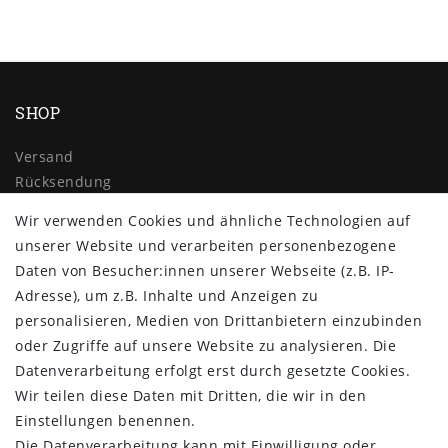
SHOP
Versand
Rücksendung
Widerrufs­recht
Wir verwenden Cookies und ähnliche Technologien auf
Impressum
unserer Website und verarbeiten personenbezogene
Daten­schutz­erklärung
Daten von Besucher:innen unserer Webseite (z.B. IP-
AGB
Adresse), um z.B. Inhalte und Anzeigen zu
Kontakt
personalisieren, Medien von Drittanbietern einzubinden
ZAHLUNG & VERSAND
oder Zugriffe auf unsere Website zu analysieren. Die
Datenverarbeitung erfolgt erst durch gesetzte Cookies.
Wir teilen diese Daten mit Dritten, die wir in den
Einstellungen benennen.
Die Datenverarbeitung kann mit Einwilligung oder