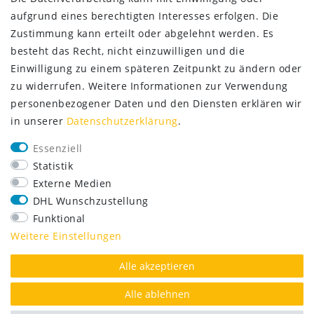
aufgrund eines berechtigten Interesses erfolgen. Die
Zustimmung kann erteilt oder abgelehnt werden. Es
besteht das Recht, nicht einzuwilligen und die
Einwilligung zu einem späteren Zeitpunkt zu ändern oder
zu widerrufen. Weitere Informationen zur Verwendung
personenbezogener Daten und den Diensten erklären wir
SERVICE
in unserer
Daten­schutz­erklärung
.
Lieferung nur 2,95 €
Essenziell
Rücksendung kostenfrei
Statistik
14 Tage Rückgaberecht
Externe Medien
Kurze Lieferzeit
DHL Wunschzustellung
Funktional
FOLGE UNS
Weitere Einstellungen
Alle akzeptieren
Alle ablehnen
AUSGEZEICHNET.ORG