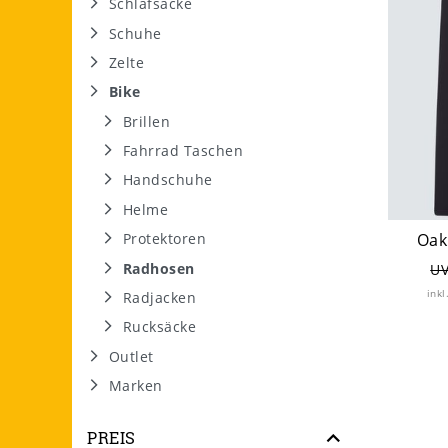
Schlafsäcke
Schuhe
Zelte
Bike
Brillen
Fahrrad Taschen
Handschuhe
Helme
Protektoren
Oak
Radhosen
UV
inkl
Radjacken
Rucksäcke
Outlet
Marken
PREIS