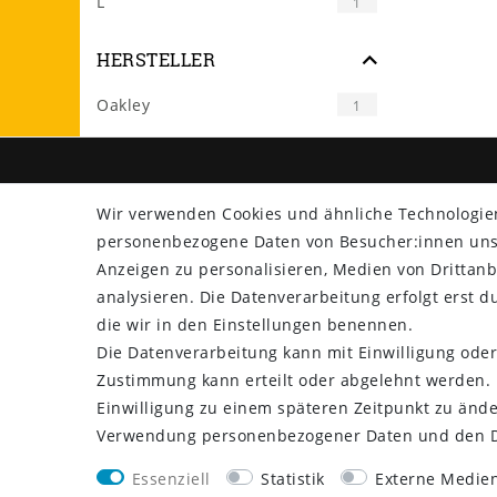
L
1
HERSTELLER
Oakley
1
SHOP
ZAHLU
Wir verwenden Cookies und ähnliche Technologie
personenbezogene Daten von Besucher:innen unser
Versand
Anzeigen zu personalisieren, Medien von Drittanb
Rücksendung
analysieren. Die Datenverarbeitung erfolgt erst du
Widerrufs­recht
die wir in den Einstellungen benennen.
Impressum
Die Datenverarbeitung kann mit Einwilligung oder
Daten­schutz­erklärung
Zustimmung kann erteilt oder abgelehnt werden. E
AGB
Einwilligung zu einem späteren Zeitpunkt zu ände
Kontakt
Verwendung personenbezogener Daten und den Di
Essenziell
Statistik
Externe Medie