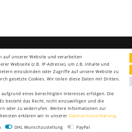
NG & VERSAND
SERVICE
n auf unserer Website und verarbeiten
er Webseite (z.B. IP-Adresse), um z.B. Inhalte und
Lieferung nur 2,95 €
ietern einzubinden oder Zugriffe auf unsere Website zu
Rücksendung kostenfrei
rch gesetzte Cookies. Wir teilen diese Daten mit Dritten,
14 Tage Rückgaberecht
Kurze Lieferzeit
 aufgrund eines berechtigten Interesses erfolgen. Die
s besteht das Recht, nicht einzuwilligen und die
rn oder zu widerrufen. Weitere Informationen zur
ensten erklären wir in unserer
Daten­schutz­erklärung
.
n
DHL Wunschzustellung
PayPal