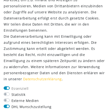
Kontakt
personalisieren, Medien von Drittanbietern einzubinden
ZAHLUNG & VERSAND
oder Zugriffe auf unsere Website zu analysieren. Die
Datenverarbeitung erfolgt erst durch gesetzte Cookies.
Wir teilen diese Daten mit Dritten, die wir in den
Einstellungen benennen.
Die Datenverarbeitung kann mit Einwilligung oder
aufgrund eines berechtigten Interesses erfolgen. Die
Zustimmung kann erteilt oder abgelehnt werden. Es
besteht das Recht, nicht einzuwilligen und die
Einwilligung zu einem späteren Zeitpunkt zu ändern oder
zu widerrufen. Weitere Informationen zur Verwendung
personenbezogener Daten und den Diensten erklären wir
SERVICE
in unserer
Daten­schutz­erklärung
.
Lieferung nur 2,95 €
Essenziell
Rücksendung kostenfrei
Statistik
14 Tage Rückgaberecht
Externe Medien
Kurze Lieferzeit
DHL Wunschzustellung