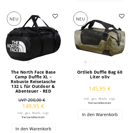
NEU
NEU
The North Face Base
Ortlieb Duffle Bag 60
Camp Duffle XL –
Liter oliv
Robuste Reisetasche
132 L für Outdoor &
145,95 €
Abenteuer - RED
inkl. ges. MwSt.
zzgl.
UVP 200,00 €
Versandkosten
149,95 €
inkl. ges. MwSt.
zzgl.
In den Warenkorb
Versandkosten
In den Warenkorb