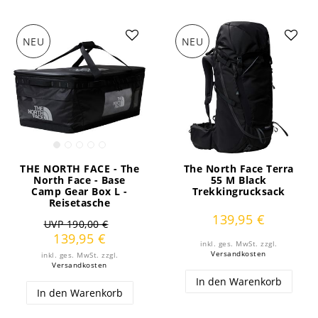
NEU
NEU
THE NORTH FACE - The
The North Face Terra
North Face - Base
55 M Black
Camp Gear Box L -
Trekkingrucksack
Reisetasche
139,95 €
UVP 190,00 €
139,95 €
inkl. ges. MwSt.
zzgl.
Versandkosten
inkl. ges. MwSt.
zzgl.
Versandkosten
In den Warenkorb
In den Warenkorb