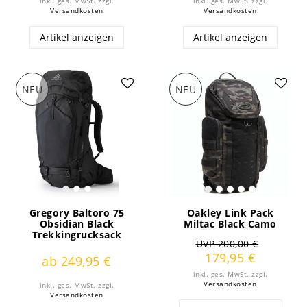
inkl. ges. MwSt.
zzgl.
inkl. ges. MwSt.
zzgl.
Versandkosten
Versandkosten
Artikel anzeigen
Artikel anzeigen
NEU
NEU
Gregory Baltoro 75
Oakley Link Pack
Obsidian Black
Miltac Black Camo
Trekkingrucksack
UVP 200,00 €
179,95 €
ab 249,95 €
inkl. ges. MwSt.
zzgl.
Versandkosten
inkl. ges. MwSt.
zzgl.
Versandkosten