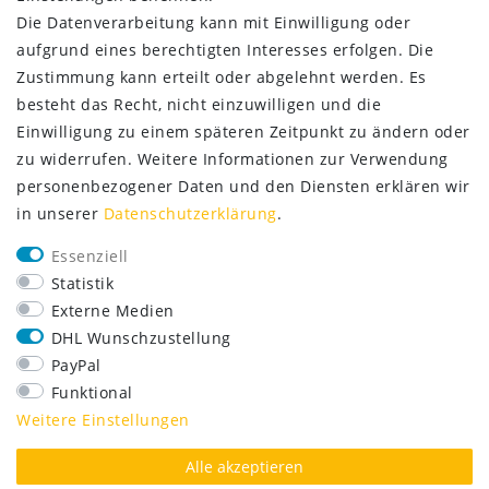
Die Datenverarbeitung kann mit Einwilligung oder
aufgrund eines berechtigten Interesses erfolgen. Die
Zustimmung kann erteilt oder abgelehnt werden. Es
besteht das Recht, nicht einzuwilligen und die
Einwilligung zu einem späteren Zeitpunkt zu ändern oder
zu widerrufen. Weitere Informationen zur Verwendung
personenbezogener Daten und den Diensten erklären wir
in unserer
Daten­schutz­erklärung
.
SERVICE
Essenziell
Lieferung nur 2,95 €
Statistik
Rücksendung kostenfrei
Externe Medien
14 Tage Rückgaberecht
DHL Wunschzustellung
Kurze Lieferzeit
PayPal
FOLGE UNS
Funktional
Weitere Einstellungen
Alle akzeptieren