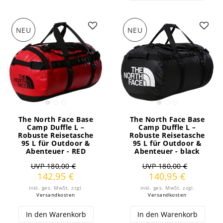
NEU
NEU
The North Face Base
The North Face Base
Camp Duffle L –
Camp Duffle L –
Robuste Reisetasche
Robuste Reisetasche
95 L für Outdoor &
95 L für Outdoor &
Abenteuer - RED
Abenteuer - black
UVP 180,00 €
UVP 180,00 €
142,95 €
140,95 €
inkl. ges. MwSt.
zzgl.
inkl. ges. MwSt.
zzgl.
Versandkosten
Versandkosten
In den Warenkorb
In den Warenkorb