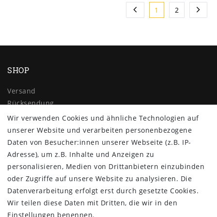
1
2
SHOP
Versand
Rücksendung
Widerrufs­recht
Wir verwenden Cookies und ähnliche Technologien auf
Impressum
unserer Website und verarbeiten personenbezogene
Daten­schutz­erklärung
Daten von Besucher:innen unserer Webseite (z.B. IP-
AGB
Adresse), um z.B. Inhalte und Anzeigen zu
Kontakt
personalisieren, Medien von Drittanbietern einzubinden
oder Zugriffe auf unsere Website zu analysieren. Die
ZAHLUNG & VERSAND
Datenverarbeitung erfolgt erst durch gesetzte Cookies.
Wir teilen diese Daten mit Dritten, die wir in den
Einstellungen benennen.