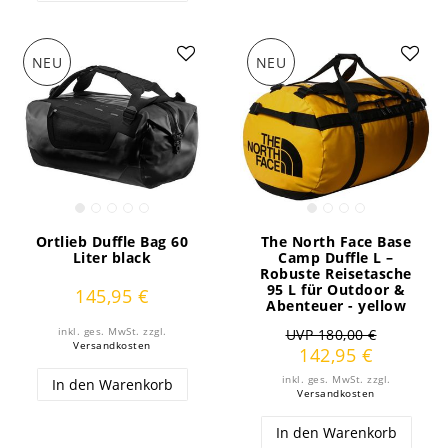
NEU
NEU
Ortlieb Duffle Bag 60
The North Face Base
Liter black
Camp Duffle L –
Robuste Reisetasche
95 L für Outdoor &
145,95 €
Abenteuer - yellow
inkl. ges. MwSt.
zzgl.
UVP 180,00 €
Versandkosten
142,95 €
inkl. ges. MwSt.
zzgl.
In den Warenkorb
Versandkosten
In den Warenkorb