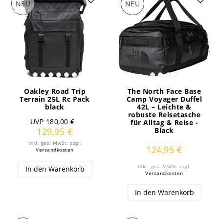
NEU
NEU
Oakley Road Trip
The North Face Base
Terrain 25L Rc Pack
Camp Voyager Duffel
black
42L – Leichte &
robuste Reisetasche
UVP 180,00 €
für Alltag & Reise -
129,95 €
Black
inkl. ges. MwSt.
zzgl.
124,95 €
Versandkosten
inkl. ges. MwSt.
zzgl.
In den Warenkorb
Versandkosten
In den Warenkorb