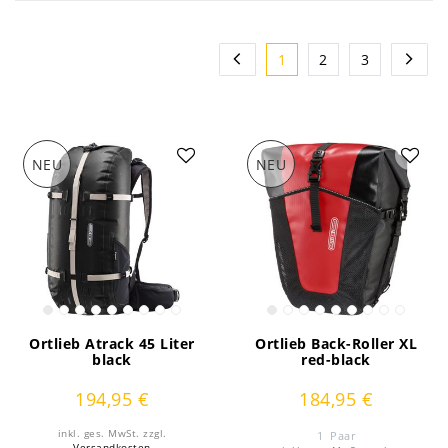
1
2
3
NEU
NEU
Ortlieb Atrack 45 Liter
Ortlieb Back-Roller XL
black
red-black
194,95 €
184,95 €
inkl. ges. MwSt.
zzgl.
1
Paar
Versandkosten