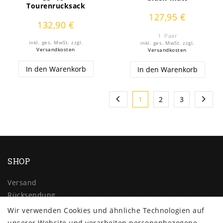
Tourenrucksack
127,95 €
132,90 €
1
Paar
inkl. ges. MwSt.
zzgl.
inkl. ges. MwSt.
zzgl.
Versandkosten
Versandkosten
In den Warenkorb
In den Warenkorb
1
2
3
SHOP
Versand
Rücksendung
Widerrufs­recht
Wir verwenden Cookies und ähnliche Technologien auf
Impressum
unserer Website und verarbeiten personenbezogene