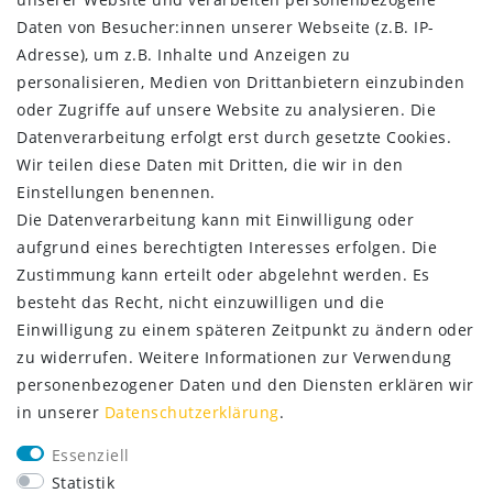
Daten­schutz­erklärung
Daten von Besucher:innen unserer Webseite (z.B. IP-
AGB
Adresse), um z.B. Inhalte und Anzeigen zu
Kontakt
personalisieren, Medien von Drittanbietern einzubinden
oder Zugriffe auf unsere Website zu analysieren. Die
ZAHLUNG & VERSAND
Datenverarbeitung erfolgt erst durch gesetzte Cookies.
Wir teilen diese Daten mit Dritten, die wir in den
Einstellungen benennen.
Die Datenverarbeitung kann mit Einwilligung oder
aufgrund eines berechtigten Interesses erfolgen. Die
Zustimmung kann erteilt oder abgelehnt werden. Es
besteht das Recht, nicht einzuwilligen und die
Einwilligung zu einem späteren Zeitpunkt zu ändern oder
zu widerrufen. Weitere Informationen zur Verwendung
personenbezogener Daten und den Diensten erklären wir
in unserer
Daten­schutz­erklärung
.
SERVICE
Essenziell
Lieferung nur 2,95 €
Statistik
Rücksendung kostenfrei