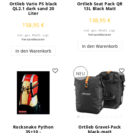
Ortlieb Vario PS black
Ortlieb Seat Pack QR
QL2.1 dark sand 20
13L Black Matt
Liter
138,95 €
158,95 €
inkl. ges. MwSt.
zzgl.
Versandkosten
inkl. ges. MwSt.
zzgl.
Versandkosten
In den Warenkorb
In den Warenkorb
NEU
Rocksnake Python
Ortlieb Gravel-Pack
35+10 -
black-matt