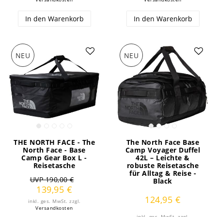
In den Warenkorb
In den Warenkorb
NEU
NEU
THE NORTH FACE - The
The North Face Base
North Face - Base
Camp Voyager Duffel
Camp Gear Box L -
42L – Leichte &
Reisetasche
robuste Reisetasche
für Alltag & Reise -
UVP 190,00 €
Black
139,95 €
124,95 €
inkl. ges. MwSt.
zzgl.
Versandkosten
inkl. ges. MwSt.
zzgl.