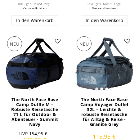
inkl. ges. MwSt.
zzgl.
inkl. ges. MwSt.
zzgl.
Versandkosten
Versandkosten
In den Warenkorb
In den Warenkorb
NEU
NEU
The North Face Base
The North Face Base
Camp Duffle M –
Camp Voyager Duffel
Robuste Reisetasche
32L – Leichte &
71 L für Outdoor &
robuste Reisetasche
Abenteuer - Summit
für Alltag & Reise -
Navy
Granite Grey
UVP 154,95 €
115,95 €