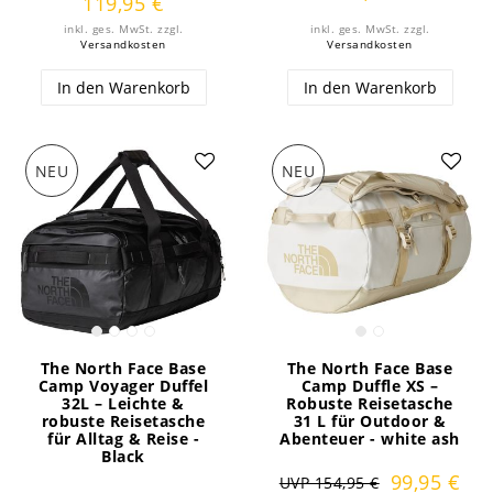
119,95 €
inkl. ges. MwSt.
zzgl.
inkl. ges. MwSt.
zzgl.
Versandkosten
Versandkosten
In den Warenkorb
In den Warenkorb
NEU
NEU
The North Face Base
The North Face Base
Camp Voyager Duffel
Camp Duffle XS –
32L – Leichte &
Robuste Reisetasche
robuste Reisetasche
31 L für Outdoor &
für Alltag & Reise -
Abenteuer - white ash
Black
99,95 €
UVP 154,95 €