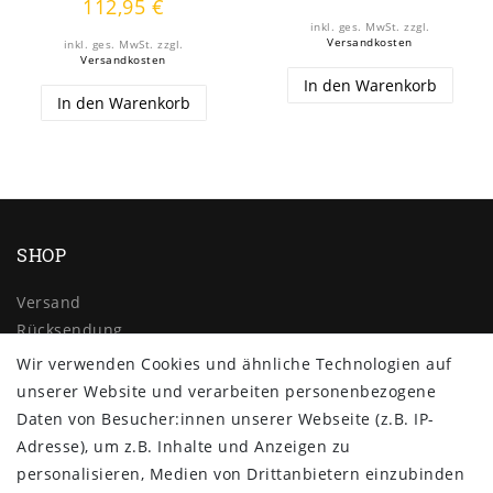
112,95 €
inkl. ges. MwSt.
zzgl.
Versandkosten
inkl. ges. MwSt.
zzgl.
Versandkosten
In den Warenkorb
In den Warenkorb
SHOP
Versand
Rücksendung
Widerrufs­recht
Wir verwenden Cookies und ähnliche Technologien auf
Impressum
unserer Website und verarbeiten personenbezogene
Daten­schutz­erklärung
Daten von Besucher:innen unserer Webseite (z.B. IP-
AGB
Adresse), um z.B. Inhalte und Anzeigen zu
Kontakt
personalisieren, Medien von Drittanbietern einzubinden