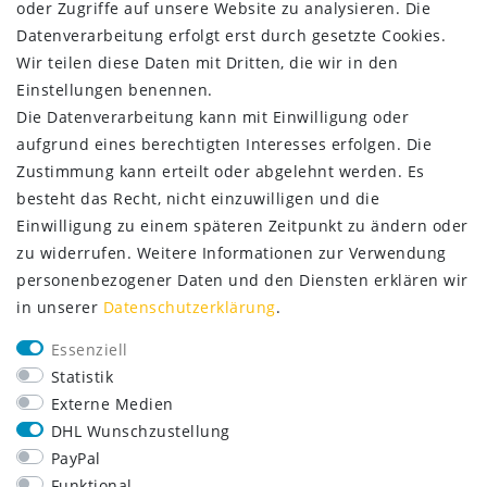
oder Zugriffe auf unsere Website zu analysieren. Die
ZAHLUNG & VERSAND
Datenverarbeitung erfolgt erst durch gesetzte Cookies.
Wir teilen diese Daten mit Dritten, die wir in den
Einstellungen benennen.
Die Datenverarbeitung kann mit Einwilligung oder
aufgrund eines berechtigten Interesses erfolgen. Die
Zustimmung kann erteilt oder abgelehnt werden. Es
besteht das Recht, nicht einzuwilligen und die
Einwilligung zu einem späteren Zeitpunkt zu ändern oder
zu widerrufen. Weitere Informationen zur Verwendung
personenbezogener Daten und den Diensten erklären wir
in unserer
Daten­schutz­erklärung
.
SERVICE
Essenziell
Lieferung nur 2,95 €
Statistik
Rücksendung kostenfrei
Externe Medien
14 Tage Rückgaberecht
DHL Wunschzustellung
Kurze Lieferzeit
PayPal
FOLGE UNS
Funktional