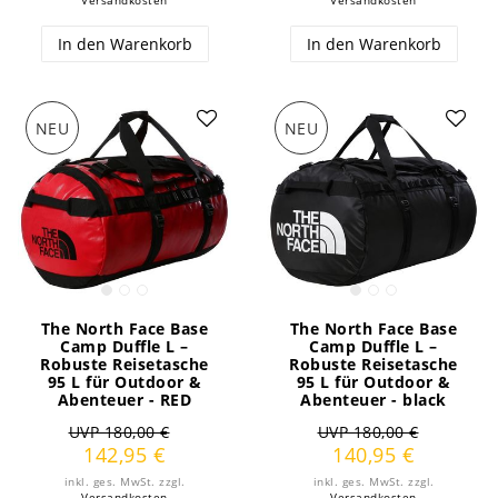
Versandkosten
Versandkosten
In den Warenkorb
In den Warenkorb
NEU
NEU
The North Face Base
The North Face Base
Camp Duffle L –
Camp Duffle L –
Robuste Reisetasche
Robuste Reisetasche
95 L für Outdoor &
95 L für Outdoor &
Abenteuer - RED
Abenteuer - black
UVP 180,00 €
UVP 180,00 €
142,95 €
140,95 €
inkl. ges. MwSt.
zzgl.
inkl. ges. MwSt.
zzgl.
Versandkosten
Versandkosten