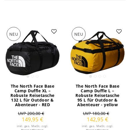
NEU
NEU
The North Face Base
The North Face Base
Camp Duffle XL –
Camp Duffle L –
Robuste Reisetasche
Robuste Reisetasche
132 L für Outdoor &
95 L für Outdoor &
Abenteuer - RED
Abenteuer - yellow
UVP 200,00 €
UVP 180,00 €
149,95 €
142,95 €
inkl. ges. MwSt.
zzgl.
inkl. ges. MwSt.
zzgl.