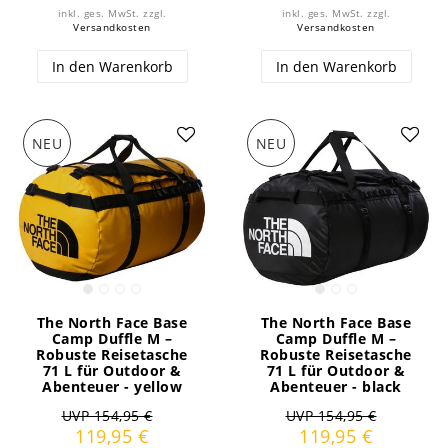
inkl. ges. MwSt.
zzgl.
inkl. ges. MwSt.
zzgl.
Versandkosten
Versandkosten
In den Warenkorb
In den Warenkorb
NEU
NEU
The North Face Base
The North Face Base
Camp Duffle M –
Camp Duffle M –
Robuste Reisetasche
Robuste Reisetasche
71 L für Outdoor &
71 L für Outdoor &
Abenteuer - yellow
Abenteuer - black
UVP 154,95 €
UVP 154,95 €
119,95 €
119,95 €