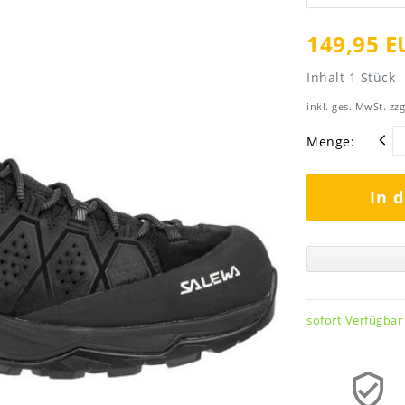
149,95 E
Inhalt
1
Stück
inkl. ges. MwSt. zzg
Menge:
In 
sofort Verfügbar