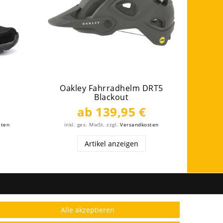
X
Oakley Fahrradhelm DRT5
Sale
Blackout
ab 139,95 €
sten
inkl. ges. MwSt.
zzgl.
Versandkosten
ink
Artikel anzeigen
FOLGE UNS
Alle akzeptieren