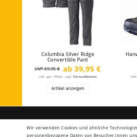
Columbia Silver Ridge
Hanw
Convertible Pant
ab 39,95 €
UVP 69,95 €
inkl. ges. MwSt.
zzgl.
Versandkosten
inkl
Artikel anzeigen
SHOP
ZAHLU
Wir verwenden Cookies und ähnliche Technologie
Versand
personenbezogene Daten von Besucher:innen unser