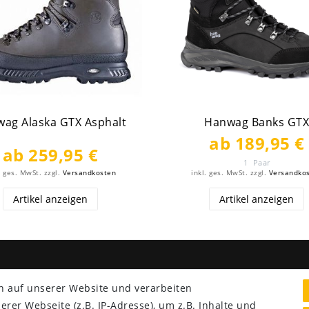
ag Alaska GTX Asphalt
Hanwag Banks GT
ab 189,95 €
ab 259,95 €
1
Paar
. ges. MwSt.
zzgl.
Versandkosten
inkl. ges. MwSt.
zzgl.
Versandko
Artikel anzeigen
Artikel anzeigen
NG & VERSAND
SERVICE
n auf unserer Website und verarbeiten
Lieferung nur 2,95 €
er Webseite (z.B. IP-Adresse), um z.B. Inhalte und