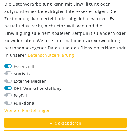
Die Datenverarbeitung kann mit Einwilligung oder
aufgrund eines berechtigten Interesses erfolgen. Die
Zustimmung kann erteilt oder abgelehnt werden. Es
besteht das Recht, nicht einzuwilligen und die
Einwilligung zu einem späteren Zeitpunkt zu ändern oder
zu widerrufen. Weitere Informationen zur Verwendung
personenbezogener Daten und den Diensten erklären wir
in unserer
Daten­schutz­erklärung
.
SERVICE
Essenziell
Lieferung nur 2,95 €
Statistik
Rücksendung kostenfrei
Externe Medien
14 Tage Rückgaberecht
DHL Wunschzustellung
Kurze Lieferzeit
PayPal
FOLGE UNS
Funktional
Weitere Einstellungen
Alle akzeptieren