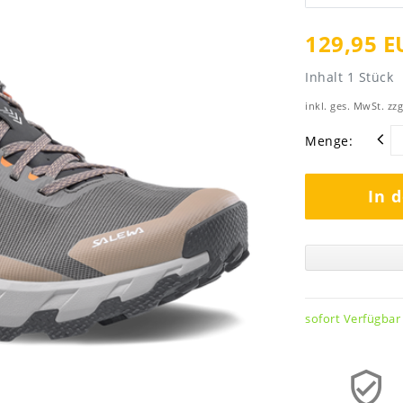
129,95 E
Inhalt
1
Stück
inkl. ges. MwSt. zzg
Menge:
In 
sofort Verfügbar