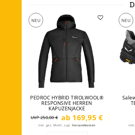
D
NEU
NEU
PEDROC HYBRID TIROLWOOL®
Sale
RESPONSIVE HERREN
T
KAPUZENJACKE
ab 169,95 €
UVP 250,00 €
inkl. ges. MwSt.
zzgl.
Versandkosten
inkl