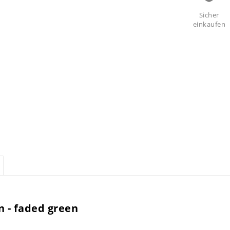
Sicher
einkaufen
 - faded green