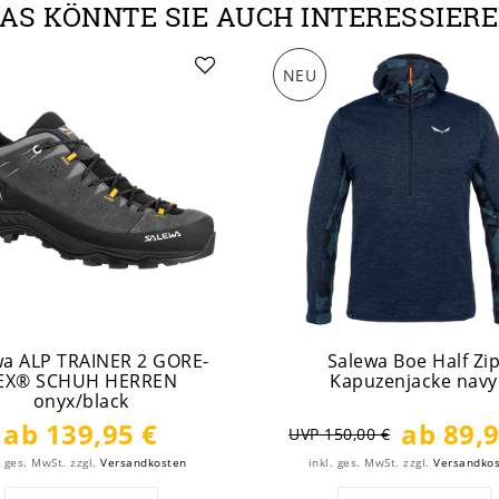
AS KÖNNTE SIE AUCH INTERESSIER
NEU
wa ALP TRAINER 2 GORE-
Salewa Boe Half Zi
EX® SCHUH HERREN
Kapuzenjacke navy
onyx/black
ab 139,95 €
ab 89,9
UVP 150,00 €
. ges. MwSt.
zzgl.
Versandkosten
inkl. ges. MwSt.
zzgl.
Versandko