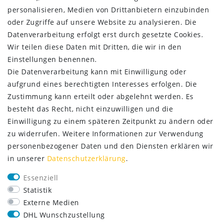
Kontakt
personalisieren, Medien von Drittanbietern einzubinden
oder Zugriffe auf unsere Website zu analysieren. Die
ZAHLUNG & VERSAND
Datenverarbeitung erfolgt erst durch gesetzte Cookies.
Wir teilen diese Daten mit Dritten, die wir in den
Einstellungen benennen.
Die Datenverarbeitung kann mit Einwilligung oder
aufgrund eines berechtigten Interesses erfolgen. Die
Zustimmung kann erteilt oder abgelehnt werden. Es
besteht das Recht, nicht einzuwilligen und die
Einwilligung zu einem späteren Zeitpunkt zu ändern oder
zu widerrufen. Weitere Informationen zur Verwendung
personenbezogener Daten und den Diensten erklären wir
in unserer
Daten­schutz­erklärung
.
SERVICE
Essenziell
Lieferung nur 2,95 €
Statistik
Rücksendung kostenfrei
Externe Medien
14 Tage Rückgaberecht
DHL Wunschzustellung
Kurze Lieferzeit