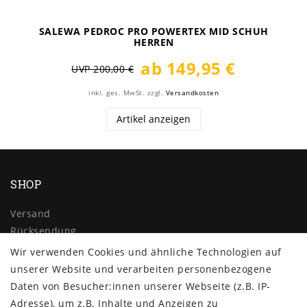
SALEWA PEDROC PRO POWERTEX MID SCHUH
HERREN
ab 149,95 €
UVP 200,00 €
inkl. ges. MwSt.
zzgl.
Versandkosten
Artikel anzeigen
SHOP
Versand
Rücksendung
Widerrufs­recht
Wir verwenden Cookies und ähnliche Technologien auf
Impressum
unserer Website und verarbeiten personenbezogene
Daten­schutz­erklärung
Daten von Besucher:innen unserer Webseite (z.B. IP-
AGB
Adresse), um z.B. Inhalte und Anzeigen zu