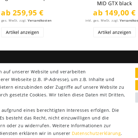
MID GTX black
ab 259,95 €
ab 149,00 €
. ges. MwSt.
zzgl.
Versandkosten
inkl. ges. MwSt.
zzgl.
Versandko
Artikel anzeigen
Artikel anzeigen
NG & VERSAND
SERVICE
n auf unserer Website und verarbeiten
er Webseite (z.B. IP-Adresse), um z.B. Inhalte und
Lieferung nur 2,95 €
ietern einzubinden oder Zugriffe auf unsere Website zu
Rücksendung kostenfrei
rch gesetzte Cookies. Wir teilen diese Daten mit Dritten,
14 Tage Rückgaberecht
Kurze Lieferzeit
 aufgrund eines berechtigten Interesses erfolgen. Die
s besteht das Recht, nicht einzuwilligen und die
rn oder zu widerrufen. Weitere Informationen zur
ensten erklären wir in unserer
Daten­schutz­erklärung
.