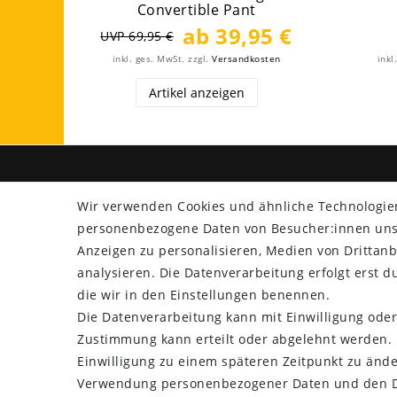
Convertible Pant
ab 39,95 €
UVP 69,95 €
inkl. ges. MwSt.
zzgl.
Versandkosten
inkl
Artikel anzeigen
SHOP
ZAHLU
Wir verwenden Cookies und ähnliche Technologie
personenbezogene Daten von Besucher:innen unser
Versand
Anzeigen zu personalisieren, Medien von Drittanb
Rücksendung
analysieren. Die Datenverarbeitung erfolgt erst du
Widerrufs­recht
die wir in den Einstellungen benennen.
Impressum
Die Datenverarbeitung kann mit Einwilligung oder
Daten­schutz­erklärung
Zustimmung kann erteilt oder abgelehnt werden. E
AGB
Einwilligung zu einem späteren Zeitpunkt zu ände
Kontakt
Verwendung personenbezogener Daten und den Di