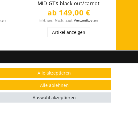
MID GTX black out/carrot
ab 149,00 €
sten
inkl. ges. MwSt.
zzgl.
Versandkosten
inkl
Artikel anzeigen
FOLGE UNS
Alle akzeptieren
Alle ablehnen
Auswahl akzeptieren
AUSGEZEICHNET.ORG