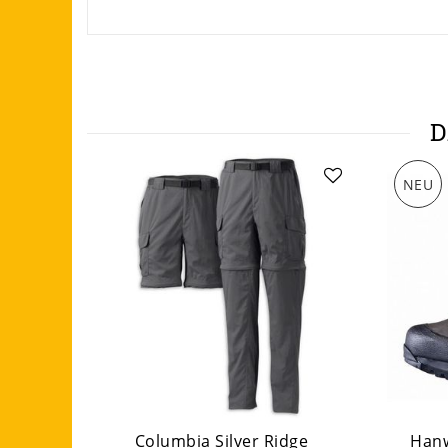
D
NEU
Columbia Silver Ridge
Hanw