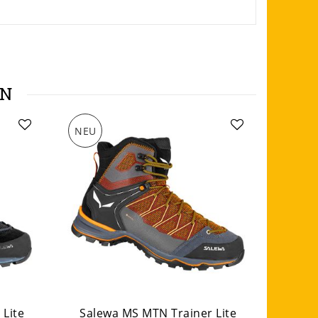
EN
NEU
NEU
 Lite
Salewa MS MTN Trainer Lite
Sale