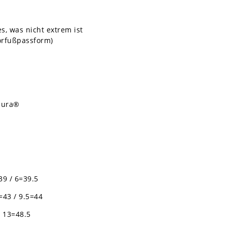
s, was nicht extrem ist
orfußpassform)
rdura®
39 / 6=39.5
9=43 / 9.5=44
/ 13=48.5