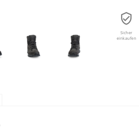
Sicher
einkaufen
h