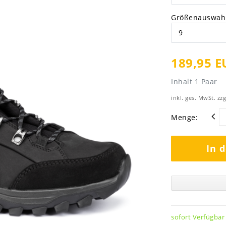
Größenauswah
189,95 E
Inhalt
1
Paar
inkl. ges. MwSt. zzg
Menge:
In 
sofort Verfügbar