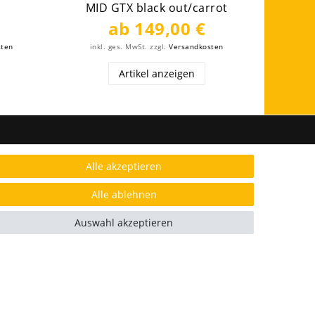
MID GTX black out/carrot
ab 149,00 €
sten
inkl. ges. MwSt.
zzgl.
Versandkosten
inkl
Artikel anzeigen
FOLGE UNS
Alle akzeptieren
Alle ablehnen
Auswahl akzeptieren
AUSGEZEICHNET.ORG