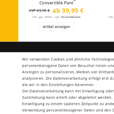
Convertible Pant
ab 39,95 €
UVP 69,95 €
inkl. ges. MwSt.
zzgl.
Versandkosten
inkl
Artikel anzeigen
SHOP
ZAHLU
Wir verwenden Cookies und ähnliche Technologie
personenbezogene Daten von Besucher:innen unser
Versand
Anzeigen zu personalisieren, Medien von Drittanb
Rücksendung
analysieren. Die Datenverarbeitung erfolgt erst du
Widerrufs­recht
die wir in den Einstellungen benennen.
Impressum
Die Datenverarbeitung kann mit Einwilligung oder
Daten­schutz­erklärung
Zustimmung kann erteilt oder abgelehnt werden. E
AGB
Einwilligung zu einem späteren Zeitpunkt zu ände
Kontakt
Verwendung personenbezogener Daten und den Di