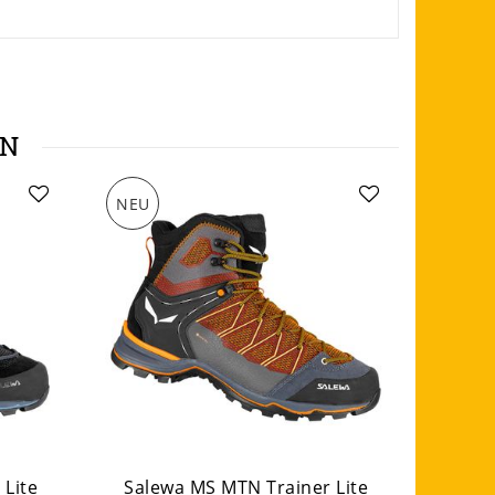
EN
NEU
NEU
 Lite
Salewa MS MTN Trainer Lite
Sale