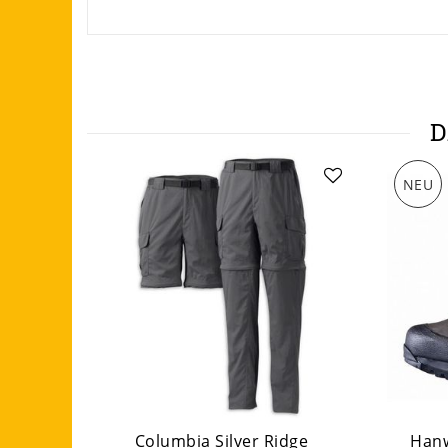
D
NEU
Columbia Silver Ridge
Hanw