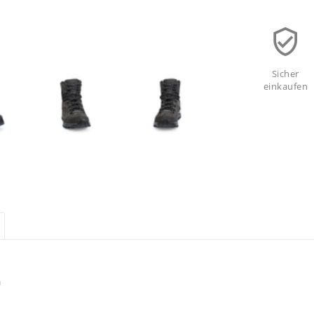
Sicher
einkaufen
h