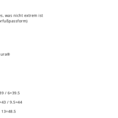
s, was nicht extrem ist
orfußpassform)
rdura®
39 / 6=39.5
9=43 / 9.5=44
/ 13=48.5