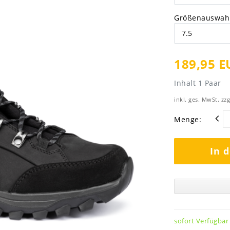
Größenauswah
189,95 E
Inhalt
1
Paar
inkl. ges. MwSt. zzg
Menge:
In 
sofort Verfügbar