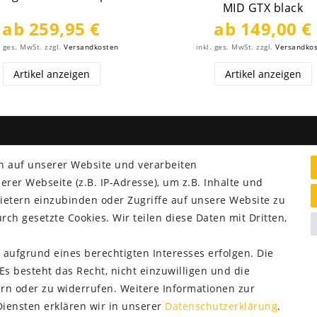
MID GTX black
ab 259,95 €
ab 149,00 €
. ges. MwSt.
zzgl.
Versandkosten
inkl. ges. MwSt.
zzgl.
Versandko
Artikel anzeigen
Artikel anzeigen
NG & VERSAND
SERVICE
n auf unserer Website und verarbeiten
er Webseite (z.B. IP-Adresse), um z.B. Inhalte und
Lieferung nur 2,95 €
ietern einzubinden oder Zugriffe auf unsere Website zu
Rücksendung kostenfrei
rch gesetzte Cookies. Wir teilen diese Daten mit Dritten,
14 Tage Rückgaberecht
Kurze Lieferzeit
 aufgrund eines berechtigten Interesses erfolgen. Die
s besteht das Recht, nicht einzuwilligen und die
rn oder zu widerrufen. Weitere Informationen zur
ensten erklären wir in unserer
Daten­schutz­erklärung
.