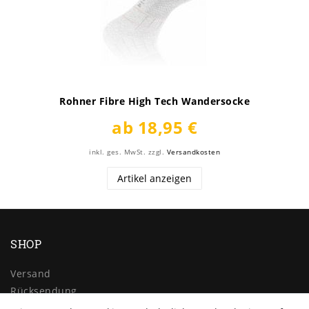
Rohner Fibre High Tech Wandersocke
ab 18,95 €
inkl. ges. MwSt.
zzgl.
Versandkosten
Artikel anzeigen
SHOP
Versand
Rücksendung
Widerrufs­recht