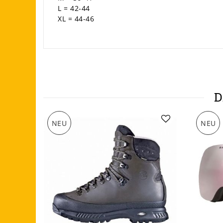
L = 42-44
XL = 44-46
D
NEU
NEU