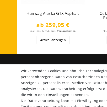
Hanwag Alaska GTX Asphalt
Oak
P
ab 259,95 €
inkl. ges. MwSt.
zzgl.
Versandkosten
inkl
Artikel anzeigen
SHOP
ZAHLU
Wir verwenden Cookies und ähnliche Technologie
Versand
personenbezogene Daten von Besucher:innen unser
Rücksendung
Anzeigen zu personalisieren, Medien von Drittanb
Widerrufs­recht
analysieren. Die Datenverarbeitung erfolgt erst du
Impressum
die wir in den Einstellungen benennen.
Daten­schutz­erklärung
Die Datenverarbeitung kann mit Einwilligung oder
AGB
Zustimmung kann erteilt oder abgelehnt werden. E