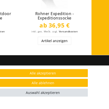
tdoor
Rohner Expedition -
ke
Expeditionssocke
ab 36,95 €
sten
inkl. ges. MwSt.
zzgl.
Versandkosten
ink
Artikel anzeigen
FOLGE UNS
Alle akzeptieren
Alle ablehnen
AUSGEZEICHNET.ORG
Auswahl akzeptieren