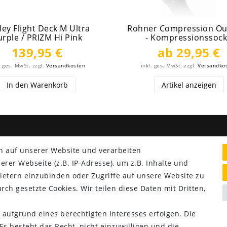
ley Flight Deck M Ultra
Rohner Compression Ou
urple / PRIZM Hi Pink
- Kompressionssoc
139,95 €
ab 29,95 €
. ges. MwSt.
zzgl.
Versandkosten
inkl. ges. MwSt.
zzgl.
Versandko
In den Warenkorb
Artikel anzeigen
NG & VERSAND
SERVICE
n auf unserer Website und verarbeiten
Lieferung nur 2,95 €
er Webseite (z.B. IP-Adresse), um z.B. Inhalte und
Rücksendung kostenfrei
ietern einzubinden oder Zugriffe auf unsere Website zu
14 Tage Rückgaberecht
rch gesetzte Cookies. Wir teilen diese Daten mit Dritten,
Kurze Lieferzeit
 aufgrund eines berechtigten Interesses erfolgen. Die
s besteht das Recht, nicht einzuwilligen und die