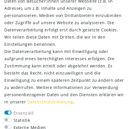
Daten von Besucher:innen unserer Webseite (z.B. IP-
AGB
Adresse), um z.B. Inhalte und Anzeigen zu
Kontakt
personalisieren, Medien von Drittanbietern einzubinden
oder Zugriffe auf unsere Website zu analysieren. Die
ZAHLUNG & VERSAND
Datenverarbeitung erfolgt erst durch gesetzte Cookies.
Wir teilen diese Daten mit Dritten, die wir in den
Einstellungen benennen.
Die Datenverarbeitung kann mit Einwilligung oder
aufgrund eines berechtigten Interesses erfolgen. Die
Zustimmung kann erteilt oder abgelehnt werden. Es
besteht das Recht, nicht einzuwilligen und die
Einwilligung zu einem späteren Zeitpunkt zu ändern oder
zu widerrufen. Weitere Informationen zur Verwendung
personenbezogener Daten und den Diensten erklären wir
in unserer
Daten­schutz­erklärung
.
SERVICE
Essenziell
Lieferung nur 2,95 €
Statistik
Rücksendung kostenfrei
Externe Medien