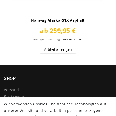
Hanwag Alaska GTX Asphalt
ab 259,95 €
inkl. ges. MwSt.
zzgl.
Versandkosten
Artikel anzeigen
SHOP
Versand
Rücksendung
Widerrufs­recht
Wir verwenden Cookies und ähnliche Technologien auf
Impressum
unserer Website und verarbeiten personenbezogene
Daten­schutz­erklärung