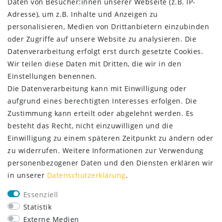
Daten von Besucher:innen unserer Webseite (z.B. IP-
AGB
Adresse), um z.B. Inhalte und Anzeigen zu
Kontakt
personalisieren, Medien von Drittanbietern einzubinden
oder Zugriffe auf unsere Website zu analysieren. Die
ZAHLUNG & VERSAND
Datenverarbeitung erfolgt erst durch gesetzte Cookies.
Wir teilen diese Daten mit Dritten, die wir in den
Einstellungen benennen.
Die Datenverarbeitung kann mit Einwilligung oder
aufgrund eines berechtigten Interesses erfolgen. Die
Zustimmung kann erteilt oder abgelehnt werden. Es
besteht das Recht, nicht einzuwilligen und die
Einwilligung zu einem späteren Zeitpunkt zu ändern oder
zu widerrufen. Weitere Informationen zur Verwendung
personenbezogener Daten und den Diensten erklären wir
in unserer
Daten­schutz­erklärung
.
SERVICE
Essenziell
Lieferung nur 2,95 €
Statistik
Rücksendung kostenfrei
Externe Medien