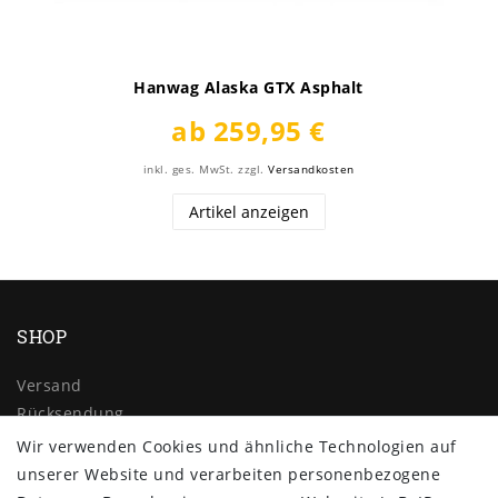
Hanwag Alaska GTX Asphalt
ab 259,95 €
inkl. ges. MwSt.
zzgl.
Versandkosten
Artikel anzeigen
SHOP
Versand
Rücksendung
Widerrufs­recht
Wir verwenden Cookies und ähnliche Technologien auf
Impressum
unserer Website und verarbeiten personenbezogene
Daten­schutz­erklärung