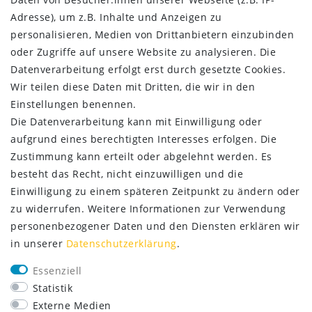
AGB
Adresse), um z.B. Inhalte und Anzeigen zu
Kontakt
personalisieren, Medien von Drittanbietern einzubinden
oder Zugriffe auf unsere Website zu analysieren. Die
ZAHLUNG & VERSAND
Datenverarbeitung erfolgt erst durch gesetzte Cookies.
Wir teilen diese Daten mit Dritten, die wir in den
Einstellungen benennen.
Die Datenverarbeitung kann mit Einwilligung oder
aufgrund eines berechtigten Interesses erfolgen. Die
Zustimmung kann erteilt oder abgelehnt werden. Es
besteht das Recht, nicht einzuwilligen und die
Einwilligung zu einem späteren Zeitpunkt zu ändern oder
zu widerrufen. Weitere Informationen zur Verwendung
personenbezogener Daten und den Diensten erklären wir
in unserer
Daten­schutz­erklärung
.
SERVICE
Essenziell
Lieferung nur 2,95 €
Statistik
Rücksendung kostenfrei
Externe Medien
14 Tage Rückgaberecht