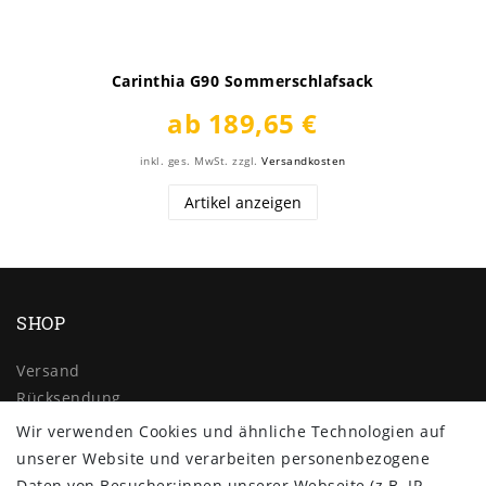
Carinthia G90 Sommerschlafsack
ab 189,65 €
inkl. ges. MwSt.
zzgl.
Versandkosten
Artikel anzeigen
SHOP
Versand
Rücksendung
Widerrufs­recht
Wir verwenden Cookies und ähnliche Technologien auf
Impressum
unserer Website und verarbeiten personenbezogene
Daten­schutz­erklärung
Daten von Besucher:innen unserer Webseite (z.B. IP-