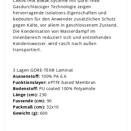
CARINTHIA Biwak-Systeme mit Gore-Tex®
Gasdurchlässiger Technologie zeigen
hervorragende Isolations-Eigenschaften und
bedeuten für den Anwender zusätzlichen Schutz
gegen Kälte, vor allem in geschlossenem Zustand.
Die Kondensation von Wasserdampf im
Innenbereich reduziert sich und entstehendes
Kondenswasser, wird rasch nach außen
transportiert.
3 Lagen GORE-TEX® Laminat
Aussenstoff:
100% PA 6.6
Funktionslayer:
ePTFE based Membran
Bodenstoff:
PU coated 100% Polyamide
Länge (cm):
230
Fussende (cm):
90
Packmaß (cm):
32x10
Gewicht (g):
600