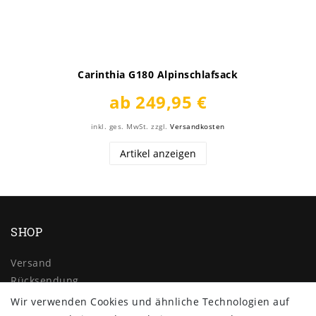
Carinthia G180 Alpinschlafsack
ab 249,95 €
inkl. ges. MwSt.
zzgl.
Versandkosten
Artikel anzeigen
SHOP
Versand
Rücksendung
Widerrufs­recht
Wir verwenden Cookies und ähnliche Technologien auf
Impressum