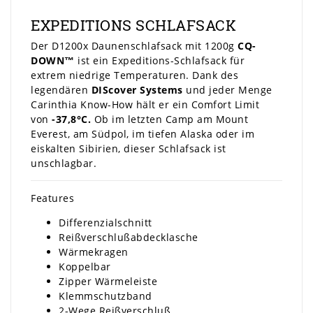
EXPEDITIONS SCHLAFSACK
Der D1200x Daunenschlafsack mit 1200g
CQ-
DOWN™
ist ein Expeditions-Schlafsack für
extrem niedrige Temperaturen. Dank des
legendären
DIScover Systems
und jeder Menge
Carinthia Know-How hält er ein Comfort Limit
von
-37,8°C.
Ob im letzten Camp am Mount
Everest, am Südpol, im tiefen Alaska oder im
eiskalten Sibirien, dieser Schlafsack ist
unschlagbar.
Features
Differenzialschnitt
Reißverschlußabdecklasche
Wärmekragen
Koppelbar
Zipper Wärmeleiste
Klemmschutzband
2-Wege Reißverschluß