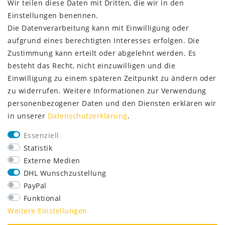
Wir teilen diese Daten mit Dritten, die wir in den
Einstellungen benennen.
Die Datenverarbeitung kann mit Einwilligung oder
aufgrund eines berechtigten Interesses erfolgen. Die
Zustimmung kann erteilt oder abgelehnt werden. Es
besteht das Recht, nicht einzuwilligen und die
Einwilligung zu einem späteren Zeitpunkt zu ändern oder
zu widerrufen. Weitere Informationen zur Verwendung
personenbezogener Daten und den Diensten erklären wir
in unserer
Daten­schutz­erklärung
.
SERVICE
Essenziell
Lieferung nur 2,95 €
Statistik
Rücksendung kostenfrei
Externe Medien
14 Tage Rückgaberecht
DHL Wunschzustellung
Kurze Lieferzeit
PayPal
FOLGE UNS
Funktional
Weitere Einstellungen