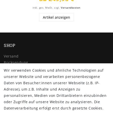
inkl. ges. MwSt.
zzgl.
Versandkosten
Artikel anzeigen
SHOP
Versand
Rücksendung
Widerrufs­recht
Wir verwenden Cookies und ähnliche Technologien auf
Impressum
unserer Website und verarbeiten personenbezogene
Daten­schutz­erklärung
Daten von Besucher:innen unserer Webseite (z.B. IP-
AGB
Adresse), um z.B. Inhalte und Anzeigen zu
Kontakt
personalisieren, Medien von Drittanbietern einzubinden
oder Zugriffe auf unsere Website zu analysieren. Die
ZAHLUNG & VERSAND
Datenverarbeitung erfolgt erst durch gesetzte Cookies.