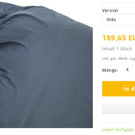
Version
189,65 E
Inhalt
1
Stück
inkl. ges. MwSt. zzg
Menge:
In 
sofort Verfügbar