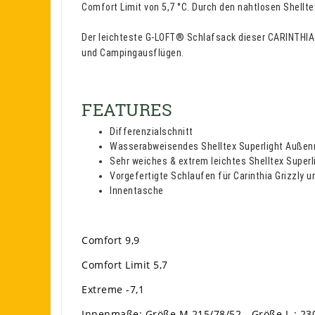
Comfort Limit von 5,7 °C. Durch den nahtlosen Shellte
Der leichteste G-LOFT® Schlafsack dieser CARINTHIA
und Campingausflügen.
FEATURES
Differenzialschnitt
Wasserabweisendes Shelltex Superlight Außen
Sehr weiches & extrem leichtes Shelltex Superl
Vorgefertigte Schlaufen für Carinthia Grizzly u
Innentasche
Comfort 9,9
Comfort Limit 5,7
Extreme -7,1
Innenmaße: Größe M 215/78/52 - Größe L : 23