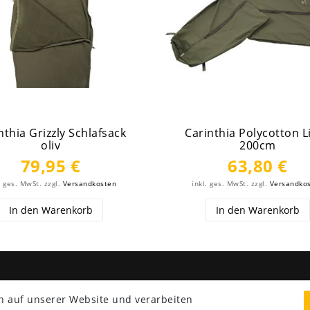
nthia Grizzly Schlafsack
Carinthia Polycotton L
oliv
200cm
79,95 €
63,80 €
. ges. MwSt.
zzgl.
Versandkosten
inkl. ges. MwSt.
zzgl.
Versandko
In den Warenkorb
In den Warenkorb
NG & VERSAND
SERVICE
n auf unserer Website und verarbeiten