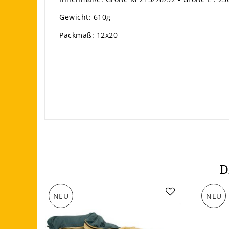
Gewicht: 610g
Packmaß: 12x20
D
NEU
NEU