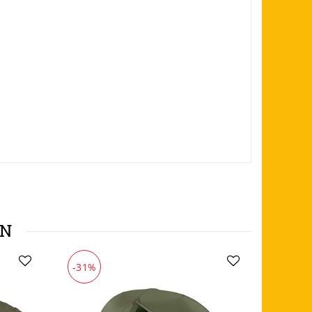
EN
-31%
NEU