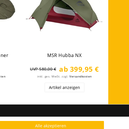
iner
MSR Hubba NX
Sea 
ab 399,95 €
UVP 580,00 €
sten
inkl. ges. MwSt.
zzgl.
Versandkosten
ink
Artikel anzeigen
FOLGE UNS
Alle akzeptieren