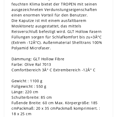
feuchten Klima bietet der TROPEN mit seinen
ausgezeichneten Verdunstungseigenschaften
einen enormen Vorteil für den Benutzer.
Die Kaputze ist mit einem ausfaltbarem
Moskitonetz ausgestattet, das mittels
Reisverschluß befestigt wird. GLT Hollow Fasern
Füllungen sorgen für Schlafkomfort bis zu+3Â°C
(Extrem -12Â°C). Außenmaterial Shelltrans 100%
Polyamid Microfaser.
Dämmung: GLT Hollow Fibre
Farbe: Olive Ral 7013
Comfortbereich 3Â° C Extrembereich -12Â° C
Gewicht : 1100 g
Füllgewicht : 550 g
Länge: 220 cm
Schulterbreite: 85 cm
Fußende Breite: 60 cm Max. Körpergröße: 185
cmPackmaß: 20 x 35 cmPackmaß komprimiert. :
18 x 25 cm