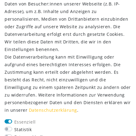
Daten­schutz­erklärung
Daten von Besucher:innen unserer Webseite (z.B. IP-
AGB
Adresse), um z.B. Inhalte und Anzeigen zu
Kontakt
personalisieren, Medien von Drittanbietern einzubinden
oder Zugriffe auf unsere Website zu analysieren. Die
ZAHLUNG & VERSAND
Datenverarbeitung erfolgt erst durch gesetzte Cookies.
Wir teilen diese Daten mit Dritten, die wir in den
Einstellungen benennen.
Die Datenverarbeitung kann mit Einwilligung oder
aufgrund eines berechtigten Interesses erfolgen. Die
Zustimmung kann erteilt oder abgelehnt werden. Es
besteht das Recht, nicht einzuwilligen und die
Einwilligung zu einem späteren Zeitpunkt zu ändern oder
zu widerrufen. Weitere Informationen zur Verwendung
personenbezogener Daten und den Diensten erklären wir
in unserer
Daten­schutz­erklärung
.
SERVICE
Essenziell
Lieferung nur 2,95 €
Statistik
Rücksendung kostenfrei