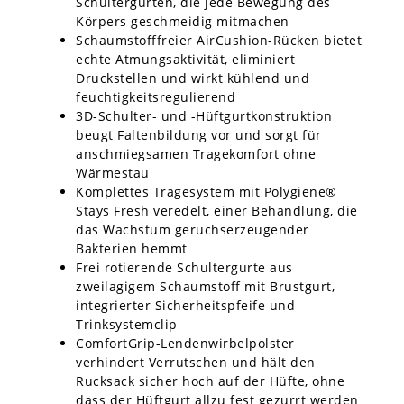
Schultergurten, die jede Bewegung des
Körpers geschmeidig mitmachen
Schaumstofffreier AirCushion-Rücken bietet
echte Atmungsaktivität, eliminiert
Druckstellen und wirkt kühlend und
feuchtigkeitsregulierend
3D-Schulter- und -Hüftgurtkonstruktion
beugt Faltenbildung vor und sorgt für
anschmiegsamen Tragekomfort ohne
Wärmestau
Komplettes Tragesystem mit Polygiene®
Stays Fresh veredelt, einer Behandlung, die
das Wachstum geruchserzeugender
Bakterien hemmt
Frei rotierende Schultergurte aus
zweilagigem Schaumstoff mit Brustgurt,
integrierter Sicherheitspfeife und
Trinksystemclip
ComfortGrip-Lendenwirbelpolster
verhindert Verrutschen und hält den
Rucksack sicher hoch auf der Hüfte, ohne
dass der Hüftgurt allzu fest gezurrt werden