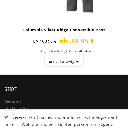
Columbia Silver Ridge Convertible Pant
ab 39,95 €
UVP 69,95 €
inkl. ges. MwSt.
zzgl.
Versandkosten
Artikel anzeigen
SHOP
Versand
Rücksendung
Widerrufs­recht
Wir verwenden Cookies und ähnliche Technologien auf
Impressum
unserer Website und verarbeiten personenbezogene