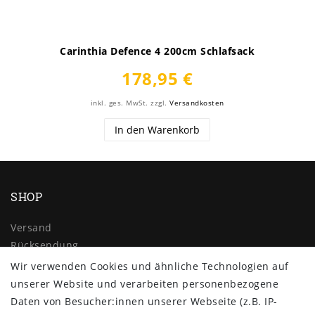
Carinthia Defence 4 200cm Schlafsack
178,95 €
inkl. ges. MwSt.
zzgl.
Versandkosten
In den Warenkorb
SHOP
Versand
Rücksendung
Widerrufs­recht
Wir verwenden Cookies und ähnliche Technologien auf
Impressum
unserer Website und verarbeiten personenbezogene
Daten­schutz­erklärung
Daten von Besucher:innen unserer Webseite (z.B. IP-