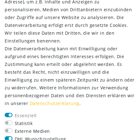
AGB
Adresse), um z.B. Inhalte und Anzeigen zu
Kontakt
personalisieren, Medien von Drittanbietern einzubinden
oder Zugriffe auf unsere Website zu analysieren. Die
ZAHLUNG & VERSAND
Datenverarbeitung erfolgt erst durch gesetzte Cookies.
Wir teilen diese Daten mit Dritten, die wir in den
Einstellungen benennen.
Die Datenverarbeitung kann mit Einwilligung oder
aufgrund eines berechtigten Interesses erfolgen. Die
Zustimmung kann erteilt oder abgelehnt werden. Es
besteht das Recht, nicht einzuwilligen und die
Einwilligung zu einem späteren Zeitpunkt zu ändern oder
zu widerrufen. Weitere Informationen zur Verwendung
personenbezogener Daten und den Diensten erklären wir
in unserer
Daten­schutz­erklärung
.
SERVICE
Essenziell
Lieferung nur 2,95 €
Statistik
Rücksendung kostenfrei
Externe Medien
14 Tage Rückgaberecht
DHL Wunschzustellung