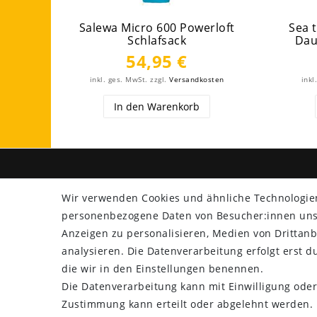
Salewa Micro 600 Powerloft
Sea 
Schlafsack
Dau
54,95 €
inkl. ges. MwSt.
zzgl.
Versandkosten
inkl
In den Warenkorb
SHOP
ZAHLU
Wir verwenden Cookies und ähnliche Technologie
Versand
personenbezogene Daten von Besucher:innen unser
Rücksendung
Anzeigen zu personalisieren, Medien von Drittanb
Widerrufs­recht
analysieren. Die Datenverarbeitung erfolgt erst du
Impressum
die wir in den Einstellungen benennen.
Daten­schutz­erklärung
Die Datenverarbeitung kann mit Einwilligung oder
AGB
Zustimmung kann erteilt oder abgelehnt werden. E