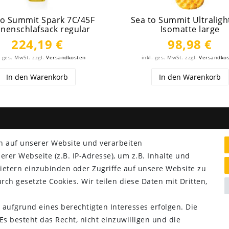
to Summit Spark 7C/45F
Sea to Summit Ultraligh
nenschlafsack regular
Isomatte large
224,19 €
98,98 €
. ges. MwSt.
zzgl.
Versandkosten
inkl. ges. MwSt.
zzgl.
Versandko
In den Warenkorb
In den Warenkorb
NG & VERSAND
SERVICE
n auf unserer Website und verarbeiten
Lieferung nur 2,95 €
er Webseite (z.B. IP-Adresse), um z.B. Inhalte und
Rücksendung kostenfrei
ietern einzubinden oder Zugriffe auf unsere Website zu
14 Tage Rückgaberecht
rch gesetzte Cookies. Wir teilen diese Daten mit Dritten,
Kurze Lieferzeit
 aufgrund eines berechtigten Interesses erfolgen. Die
s besteht das Recht, nicht einzuwilligen und die