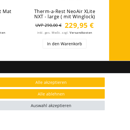
t Mat
Therm-a-Rest NeoAir XLite
The
NXT - large ( mit Winglock)
NX
229,95 €
UVP 290,00 €
UVP
sten
inkl. ges. MwSt.
zzgl.
Versandkosten
inkl
In den Warenkorb
FOLGE UNS
Alle akzeptieren
Alle ablehnen
AUSGEZEICHNET.ORG
Auswahl akzeptieren