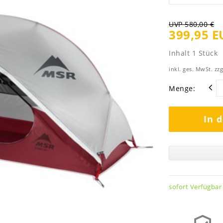
UVP 580,00 €
399,95 E
Inhalt
1
Stück
inkl. ges. MwSt. zzg
Menge:
In 
sofort Verfügbar