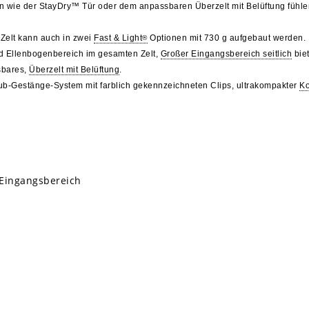
n wie der StayDry™ Tür oder dem anpassbaren Überzelt mit Belüftung fühlen
Zelt kann auch in zwei
Fast & Light
Optionen mit 730 g aufgebaut werden.
®
d Ellenbogenbereich im gesamten Zelt,
Großer Eingangsbereich seitlich
biet
sbares,
Überzelt mit Belüftung
.
ub-Gestänge-System mit farblich gekennzeichneten Clips, ultrakompakter
Ko
 Eingangsbereich