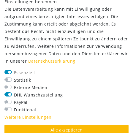
Einstellungen benennen.
Die Datenverarbeitung kann mit Einwilligung oder
aufgrund eines berechtigten Interesses erfolgen. Die
Zustimmung kann erteilt oder abgelehnt werden. Es
besteht das Recht, nicht einzuwilligen und die
Einwilligung zu einem späteren Zeitpunkt zu ändern oder
zu widerrufen. Weitere Informationen zur Verwendung
personenbezogener Daten und den Diensten erklären wir
in unserer
Daten­schutz­erklärung
.
SERVICE
Essenziell
Lieferung nur 2,95 €
Statistik
Rücksendung kostenfrei
Externe Medien
14 Tage Rückgaberecht
DHL Wunschzustellung
Kurze Lieferzeit
PayPal
FOLGE UNS
Funktional
Weitere Einstellungen
Alle akzeptieren