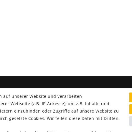
NG & VERSAND
SERVICE
n auf unserer Website und verarbeiten
er Webseite (z.B. IP-Adresse), um z.B. Inhalte und
Lieferung nur 2,95 €
ietern einzubinden oder Zugriffe auf unsere Website zu
Rücksendung kostenfrei
rch gesetzte Cookies. Wir teilen diese Daten mit Dritten,
14 Tage Rückgaberecht
Kurze Lieferzeit