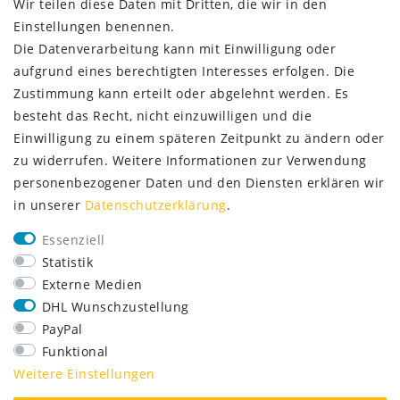
Wir teilen diese Daten mit Dritten, die wir in den
Einstellungen benennen.
Die Datenverarbeitung kann mit Einwilligung oder
aufgrund eines berechtigten Interesses erfolgen. Die
Zustimmung kann erteilt oder abgelehnt werden. Es
besteht das Recht, nicht einzuwilligen und die
Einwilligung zu einem späteren Zeitpunkt zu ändern oder
zu widerrufen. Weitere Informationen zur Verwendung
personenbezogener Daten und den Diensten erklären wir
in unserer
Daten­schutz­erklärung
.
SERVICE
Essenziell
Lieferung nur 2,95 €
Statistik
Rücksendung kostenfrei
Externe Medien
14 Tage Rückgaberecht
DHL Wunschzustellung
Kurze Lieferzeit
PayPal
FOLGE UNS
Funktional
Weitere Einstellungen