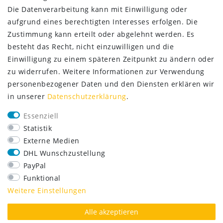
Die Datenverarbeitung kann mit Einwilligung oder
aufgrund eines berechtigten Interesses erfolgen. Die
Zustimmung kann erteilt oder abgelehnt werden. Es
besteht das Recht, nicht einzuwilligen und die
Einwilligung zu einem späteren Zeitpunkt zu ändern oder
zu widerrufen. Weitere Informationen zur Verwendung
personenbezogener Daten und den Diensten erklären wir
in unserer
Daten­schutz­erklärung
.
SERVICE
Essenziell
Lieferung nur 2,95 €
Statistik
Rücksendung kostenfrei
Externe Medien
14 Tage Rückgaberecht
DHL Wunschzustellung
Kurze Lieferzeit
PayPal
FOLGE UNS
Funktional
Weitere Einstellungen
Alle akzeptieren