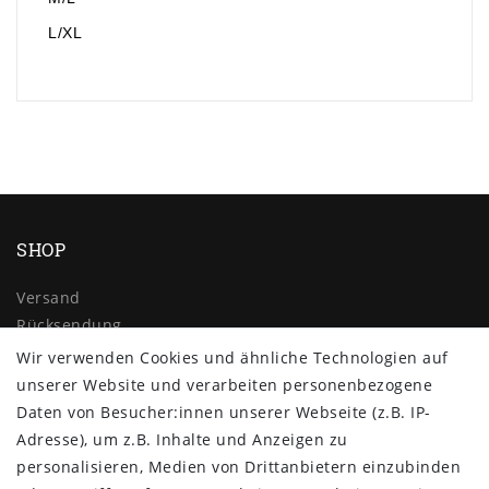
L/XL
SHOP
Versand
Rücksendung
Widerrufs­recht
Wir verwenden Cookies und ähnliche Technologien auf
Impressum
unserer Website und verarbeiten personenbezogene
Daten­schutz­erklärung
Daten von Besucher:innen unserer Webseite (z.B. IP-
AGB
Adresse), um z.B. Inhalte und Anzeigen zu
Kontakt
personalisieren, Medien von Drittanbietern einzubinden