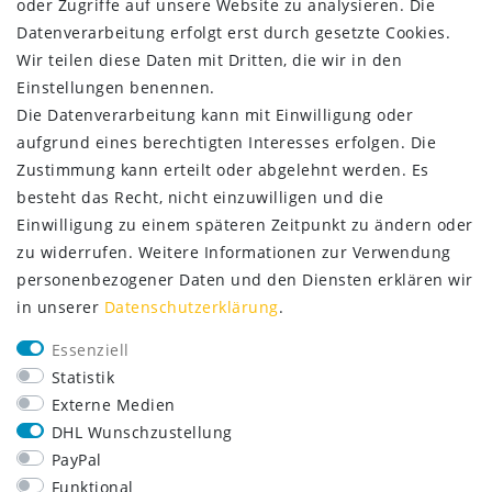
oder Zugriffe auf unsere Website zu analysieren. Die
ZAHLUNG & VERSAND
Datenverarbeitung erfolgt erst durch gesetzte Cookies.
Wir teilen diese Daten mit Dritten, die wir in den
Einstellungen benennen.
Die Datenverarbeitung kann mit Einwilligung oder
aufgrund eines berechtigten Interesses erfolgen. Die
Zustimmung kann erteilt oder abgelehnt werden. Es
besteht das Recht, nicht einzuwilligen und die
Einwilligung zu einem späteren Zeitpunkt zu ändern oder
zu widerrufen. Weitere Informationen zur Verwendung
personenbezogener Daten und den Diensten erklären wir
in unserer
Daten­schutz­erklärung
.
SERVICE
Essenziell
Lieferung nur 2,95 €
Statistik
Rücksendung kostenfrei
Externe Medien
14 Tage Rückgaberecht
DHL Wunschzustellung
Kurze Lieferzeit
PayPal
FOLGE UNS
Funktional