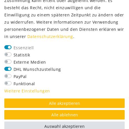
Zustimmung kann erteilt oder abgelehnt werden. Es
besteht das Recht, nicht einzuwilligen und die
Einwilligung zu einem späteren Zeitpunkt zu ändern oder
zu widerrufen. Weitere Informationen zur Verwendung
personenbezogener Daten und den Diensten erklären wir
in unserer
Daten­schutz­erklärung
.
SERVICE
Essenziell
Lieferung nur 2,95 €
Statistik
Rücksendung kostenfrei
Externe Medien
14 Tage Rückgaberecht
DHL Wunschzustellung
Kurze Lieferzeit
PayPal
FOLGE UNS
Funktional
Weitere Einstellungen
Alle akzeptieren
AUSGEZEICHNET.ORG
Alle ablehnen
Auswahl akzeptieren