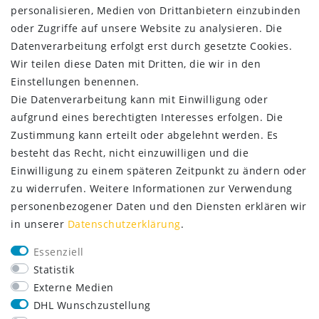
Kontakt
personalisieren, Medien von Drittanbietern einzubinden
oder Zugriffe auf unsere Website zu analysieren. Die
ZAHLUNG & VERSAND
Datenverarbeitung erfolgt erst durch gesetzte Cookies.
Wir teilen diese Daten mit Dritten, die wir in den
Einstellungen benennen.
Die Datenverarbeitung kann mit Einwilligung oder
aufgrund eines berechtigten Interesses erfolgen. Die
Zustimmung kann erteilt oder abgelehnt werden. Es
besteht das Recht, nicht einzuwilligen und die
Einwilligung zu einem späteren Zeitpunkt zu ändern oder
zu widerrufen. Weitere Informationen zur Verwendung
personenbezogener Daten und den Diensten erklären wir
in unserer
Daten­schutz­erklärung
.
SERVICE
Essenziell
Lieferung nur 2,95 €
Statistik
Rücksendung kostenfrei
Externe Medien
14 Tage Rückgaberecht
DHL Wunschzustellung
Kurze Lieferzeit