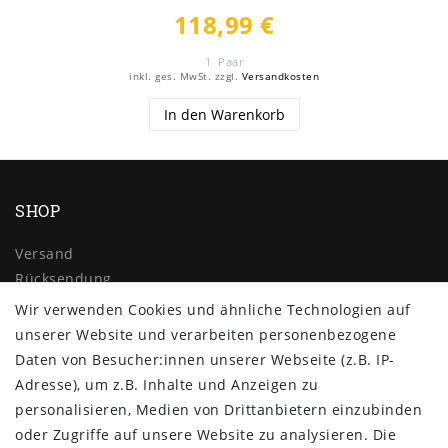
118,99 €
1
Paar
inkl. ges. MwSt.
zzgl.
Versandkosten
In den Warenkorb
SHOP
Versand
Rücksendung
Widerrufs­recht
Wir verwenden Cookies und ähnliche Technologien auf
Impressum
unserer Website und verarbeiten personenbezogene
Daten­schutz­erklärung
Daten von Besucher:innen unserer Webseite (z.B. IP-
AGB
Adresse), um z.B. Inhalte und Anzeigen zu
Kontakt
personalisieren, Medien von Drittanbietern einzubinden
oder Zugriffe auf unsere Website zu analysieren. Die
ZAHLUNG & VERSAND