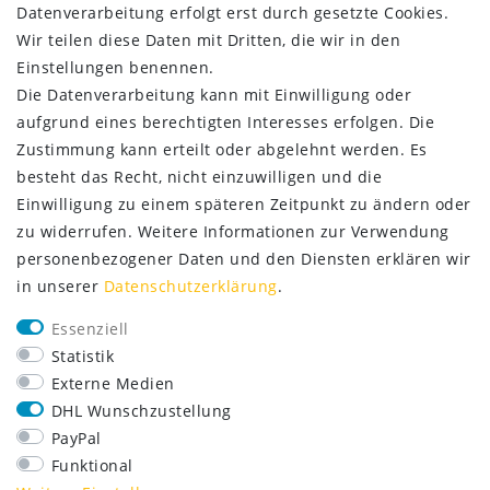
Datenverarbeitung erfolgt erst durch gesetzte Cookies.
Wir teilen diese Daten mit Dritten, die wir in den
Einstellungen benennen.
Die Datenverarbeitung kann mit Einwilligung oder
aufgrund eines berechtigten Interesses erfolgen. Die
Zustimmung kann erteilt oder abgelehnt werden. Es
besteht das Recht, nicht einzuwilligen und die
Einwilligung zu einem späteren Zeitpunkt zu ändern oder
zu widerrufen. Weitere Informationen zur Verwendung
personenbezogener Daten und den Diensten erklären wir
in unserer
Daten­schutz­erklärung
.
SERVICE
Essenziell
Lieferung nur 2,95 €
Statistik
Rücksendung kostenfrei
Externe Medien
14 Tage Rückgaberecht
DHL Wunschzustellung
Kurze Lieferzeit
PayPal
FOLGE UNS
Funktional