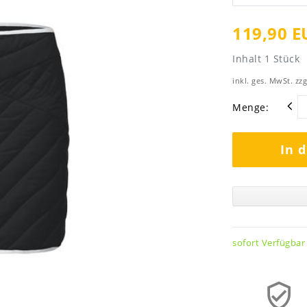
119,90 E
Inhalt
1
Stück
inkl. ges. MwSt. zzg
Menge:
In 
sofort Verfügbar