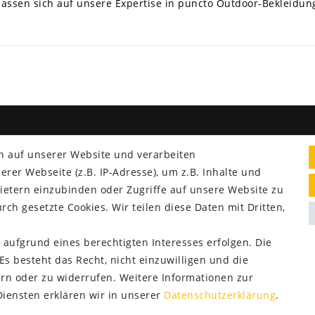
erlassen sich auf unsere Expertise in puncto Outdoor-Bekleidun
NG & VERSAND
SERVICE
n auf unserer Website und verarbeiten
Lieferung nur 2,95 €
er Webseite (z.B. IP-Adresse), um z.B. Inhalte und
Rücksendung kostenfrei
ietern einzubinden oder Zugriffe auf unsere Website zu
14 Tage Rückgaberecht
rch gesetzte Cookies. Wir teilen diese Daten mit Dritten,
Kurze Lieferzeit
 aufgrund eines berechtigten Interesses erfolgen. Die
s besteht das Recht, nicht einzuwilligen und die
rn oder zu widerrufen. Weitere Informationen zur
ensten erklären wir in unserer
Daten­schutz­erklärung
.