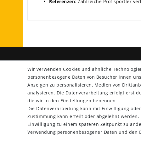
Referenzen
: Zahlreiche Profisportler v
SHOP
ZAHLU
Wir verwenden Cookies und ähnliche Technologie
Versand
personenbezogene Daten von Besucher:innen unser
Rücksendung
Anzeigen zu personalisieren, Medien von Drittanb
Widerrufs­recht
analysieren. Die Datenverarbeitung erfolgt erst du
Impressum
die wir in den Einstellungen benennen.
Daten­schutz­erklärung
Die Datenverarbeitung kann mit Einwilligung oder
AGB
Zustimmung kann erteilt oder abgelehnt werden. E
Kontakt
Einwilligung zu einem späteren Zeitpunkt zu ände
Verwendung personenbezogener Daten und den Di