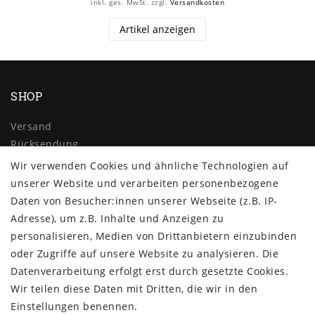
inkl. ges. MwSt.
zzgl.
Versandkosten
Artikel anzeigen
SHOP
Versand
Rücksendung
Widerrufs­recht
Wir verwenden Cookies und ähnliche Technologien auf
Impressum
unserer Website und verarbeiten personenbezogene
Daten­schutz­erklärung
Daten von Besucher:innen unserer Webseite (z.B. IP-
AGB
Adresse), um z.B. Inhalte und Anzeigen zu
Kontakt
personalisieren, Medien von Drittanbietern einzubinden
oder Zugriffe auf unsere Website zu analysieren. Die
ZAHLUNG & VERSAND
Datenverarbeitung erfolgt erst durch gesetzte Cookies.
Wir teilen diese Daten mit Dritten, die wir in den
Einstellungen benennen.