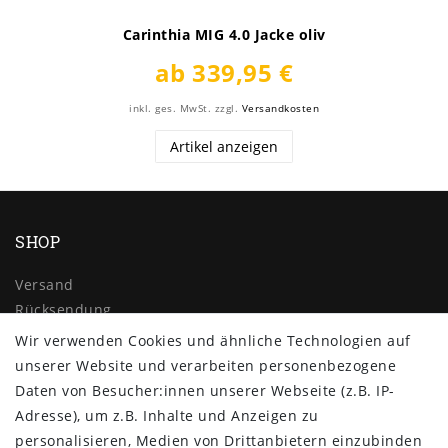
Carinthia MIG 4.0 Jacke oliv
ab 339,95 €
inkl. ges. MwSt.
zzgl.
Versandkosten
Artikel anzeigen
SHOP
Versand
Rücksendung
Widerrufs­recht
Wir verwenden Cookies und ähnliche Technologien auf
Impressum
unserer Website und verarbeiten personenbezogene
Daten­schutz­erklärung
Daten von Besucher:innen unserer Webseite (z.B. IP-
AGB
Adresse), um z.B. Inhalte und Anzeigen zu
Kontakt
personalisieren, Medien von Drittanbietern einzubinden