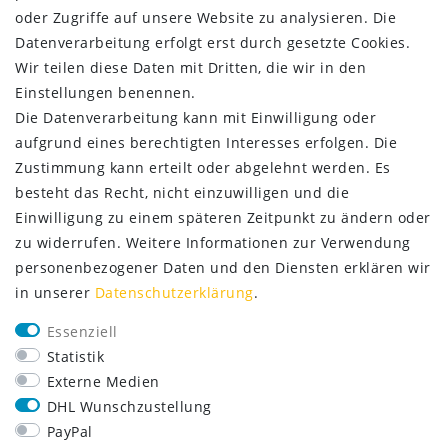
oder Zugriffe auf unsere Website zu analysieren. Die
ZAHLUNG & VERSAND
Datenverarbeitung erfolgt erst durch gesetzte Cookies.
Wir teilen diese Daten mit Dritten, die wir in den
Einstellungen benennen.
Die Datenverarbeitung kann mit Einwilligung oder
aufgrund eines berechtigten Interesses erfolgen. Die
Zustimmung kann erteilt oder abgelehnt werden. Es
besteht das Recht, nicht einzuwilligen und die
Einwilligung zu einem späteren Zeitpunkt zu ändern oder
zu widerrufen. Weitere Informationen zur Verwendung
personenbezogener Daten und den Diensten erklären wir
in unserer
Daten­schutz­erklärung
.
SERVICE
Essenziell
Lieferung nur 2,95 €
Statistik
Rücksendung kostenfrei
Externe Medien
14 Tage Rückgaberecht
DHL Wunschzustellung
Kurze Lieferzeit
PayPal