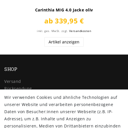
Carinthia MIG 4.0 Jacke oliv
ab 339,95 €
inkl. ges. MwSt.
zzgl.
Versandkosten
Artikel anzeigen
SHOP
Versand
Rücksendung
Widerrufs­recht
Wir verwenden Cookies und ähnliche Technologien auf
Impressum
unserer Website und verarbeiten personenbezogene
Daten­schutz­erklärung
Daten von Besucher:innen unserer Webseite (z.B. IP-
AGB
Adresse), um z.B. Inhalte und Anzeigen zu
Kontakt
personalisieren, Medien von Drittanbietern einzubinden