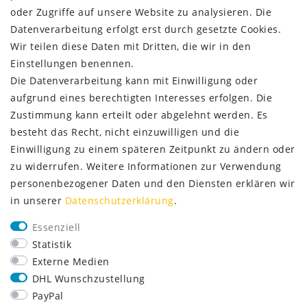
oder Zugriffe auf unsere Website zu analysieren. Die
ZAHLUNG & VERSAND
Datenverarbeitung erfolgt erst durch gesetzte Cookies.
Wir teilen diese Daten mit Dritten, die wir in den
Einstellungen benennen.
Die Datenverarbeitung kann mit Einwilligung oder
aufgrund eines berechtigten Interesses erfolgen. Die
Zustimmung kann erteilt oder abgelehnt werden. Es
besteht das Recht, nicht einzuwilligen und die
Einwilligung zu einem späteren Zeitpunkt zu ändern oder
zu widerrufen. Weitere Informationen zur Verwendung
personenbezogener Daten und den Diensten erklären wir
in unserer
Daten­schutz­erklärung
.
SERVICE
Essenziell
Lieferung nur 2,95 €
Statistik
Rücksendung kostenfrei
Externe Medien
14 Tage Rückgaberecht
DHL Wunschzustellung
Kurze Lieferzeit
PayPal