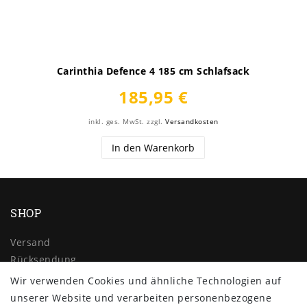
Carinthia Defence 4 185 cm Schlafsack
185,95 €
inkl. ges. MwSt.
zzgl.
Versandkosten
In den Warenkorb
SHOP
Versand
Rücksendung
Widerrufs­recht
Wir verwenden Cookies und ähnliche Technologien auf
Impressum
unserer Website und verarbeiten personenbezogene