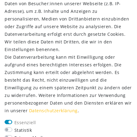
Daten­schutz­erklärung
Daten von Besucher:innen unserer Webseite (z.B. IP-
AGB
Adresse), um z.B. Inhalte und Anzeigen zu
Kontakt
personalisieren, Medien von Drittanbietern einzubinden
oder Zugriffe auf unsere Website zu analysieren. Die
ZAHLUNG & VERSAND
Datenverarbeitung erfolgt erst durch gesetzte Cookies.
Wir teilen diese Daten mit Dritten, die wir in den
Einstellungen benennen.
Die Datenverarbeitung kann mit Einwilligung oder
aufgrund eines berechtigten Interesses erfolgen. Die
Zustimmung kann erteilt oder abgelehnt werden. Es
besteht das Recht, nicht einzuwilligen und die
Einwilligung zu einem späteren Zeitpunkt zu ändern oder
zu widerrufen. Weitere Informationen zur Verwendung
personenbezogener Daten und den Diensten erklären wir
in unserer
Daten­schutz­erklärung
.
SERVICE
Essenziell
Lieferung nur 2,95 €
Statistik
Rücksendung kostenfrei