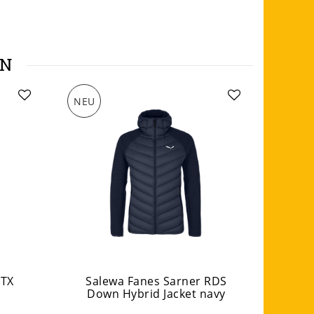
EN
NEU
NEU
GTX
Salewa Fanes Sarner RDS
Down Hybrid Jacket navy
TIR