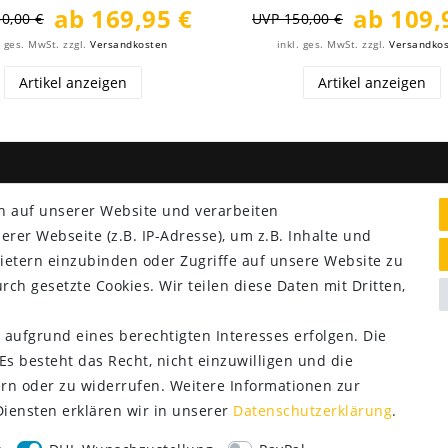
ab 169,95 €
ab 109,
0,00 €
UVP 150,00 €
. ges. MwSt.
zzgl.
Versandkosten
inkl. ges. MwSt.
zzgl.
Versandko
Artikel anzeigen
Artikel anzeigen
NG & VERSAND
SERVICE
n auf unserer Website und verarbeiten
er Webseite (z.B. IP-Adresse), um z.B. Inhalte und
Lieferung nur 2,95 €
ietern einzubinden oder Zugriffe auf unsere Website zu
Rücksendung kostenfrei
rch gesetzte Cookies. Wir teilen diese Daten mit Dritten,
14 Tage Rückgaberecht
Kurze Lieferzeit
 aufgrund eines berechtigten Interesses erfolgen. Die
s besteht das Recht, nicht einzuwilligen und die
rn oder zu widerrufen. Weitere Informationen zur
ensten erklären wir in unserer
Daten­schutz­erklärung
.