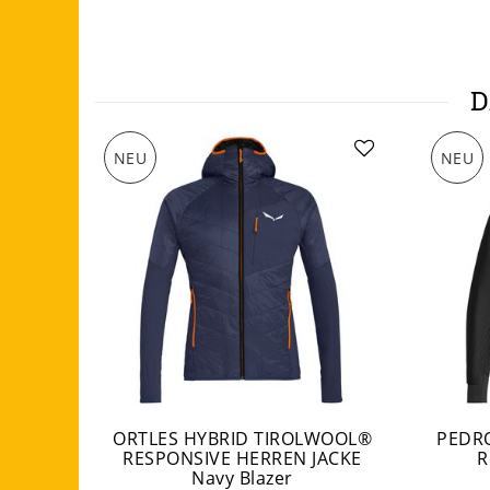
D
NEU
NEU
ORTLES HYBRID TIROLWOOL®
PEDR
RESPONSIVE HERREN JACKE
R
Navy Blazer