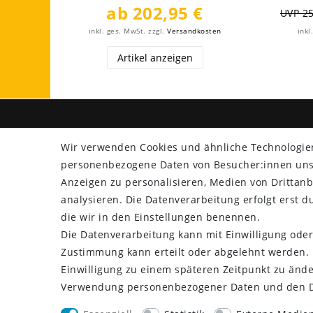
ab 202,95 €
UVP 25
inkl. ges. MwSt.
zzgl.
Versandkosten
inkl
Artikel anzeigen
SHOP
ZAHLU
Wir verwenden Cookies und ähnliche Technologie
personenbezogene Daten von Besucher:innen unser
Versand
Anzeigen zu personalisieren, Medien von Drittanb
Rücksendung
analysieren. Die Datenverarbeitung erfolgt erst du
Widerrufs­recht
die wir in den Einstellungen benennen.
Impressum
Die Datenverarbeitung kann mit Einwilligung oder
Daten­schutz­erklärung
Zustimmung kann erteilt oder abgelehnt werden. E
AGB
Einwilligung zu einem späteren Zeitpunkt zu ände
Kontakt
Verwendung personenbezogener Daten und den Di