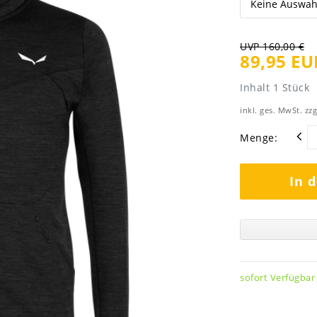
UVP 160,00 €
89,95 EU
Inhalt
1
Stück
inkl. ges. MwSt. zzg
Menge:
In 
sofort Verfügbar