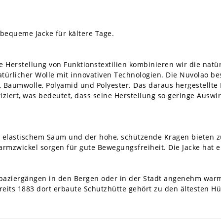
 bequeme Jacke für kältere Tage.
e Herstellung von Funktionstextilien kombinieren wir die nat
türlicher Wolle mit innovativen Technologien. Die Nuvolao bes
Baumwolle, Polyamid und Polyester. Das daraus hergestellte 
ifiziert, was bedeutet, dass seine Herstellung so geringe Au
t elastischem Saum und der hohe, schützende Kragen bieten zu
armzwickel sorgen für gute Bewegungsfreiheit. Die Jacke hat
rspaziergängen in den Bergen oder in der Stadt angenehm war
ereits 1883 dort erbaute Schutzhütte gehört zu den ältesten H