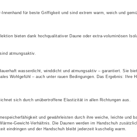
nenhand für beste Griffigkeit und sind extrem warm, weich und gemütl
tion bieten dank hochqualitativer Daune oder extra-voluminösen Isol
sind atmungsaktiv.
auerhaft wasserdicht, winddicht und atmungsaktiv – garantiert. Sie bie
es Wohlgefühl – auch unter rauen Bedingungen. Das Ergebnis: Ihre Hä
hnet sich durch unübertroffene Elastizität in allen Richtungen aus.
espeicherfähigkeit und gewährleisten durch ihre weiche, leichte und 
en Wärme-Gewicht-Verhältnis. Die Daunen werden im Handschuh zusätzl
it eindringen und der Handschuh bleibt jederzeit kuschelig warm.