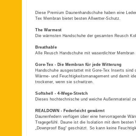
Diese Premium Daunenhandschuhe haben eine Leder-In
Tex Membran bietet besten Allwetter-Schutz.
The Warmest
Die wärmsten Handschuhe der gesamten Reusch Kollek
Breathable
Alle Reusch Handschuhe mit waserdichter Membran 
Gore-Tex - Die Membran für jede Witterung
Handschuhe ausgestattet mit Gore-Tex Inserts sind d
Wärme- und Feuchtigkeitsmanagement und damit ideal
trockener, wenn sie schwitzen.
Softshell - 4-Wege-Stretch
Dieses hochtechnische und weiche Außenmaterial zeic
REALDOWN - Federleicht gewärmt
Daunenfedern verfügen über eine hervorragende Wärm
Tragegefühl. Daune ist die Isolation mit dem best
„Downproof Bag“ geschützt. So kann keine Feuchtigke