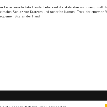
em Leder verarbeitete Handschuhe sind die stabilsten und unempfindlich
ptimalen Schutz vor Kratzern und scharfen Kanten. Trotz der enormen W
bequemen Sitz an der Hand.
NG & VERSAND
SERVICE