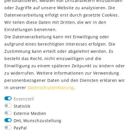
personalisieren, Medien von Drittanbietern einzubinden
oder Zugriffe auf unsere Website zu analysieren. Die
ZAHLUNG & VERSAND
Datenverarbeitung erfolgt erst durch gesetzte Cookies.
Wir teilen diese Daten mit Dritten, die wir in den
Einstellungen benennen.
Die Datenverarbeitung kann mit Einwilligung oder
aufgrund eines berechtigten Interesses erfolgen. Die
Zustimmung kann erteilt oder abgelehnt werden. Es
besteht das Recht, nicht einzuwilligen und die
Einwilligung zu einem späteren Zeitpunkt zu ändern oder
zu widerrufen. Weitere Informationen zur Verwendung
personenbezogener Daten und den Diensten erklären wir
in unserer
Daten­schutz­erklärung
.
SERVICE
Essenziell
Lieferung nur 2,95 €
Statistik
Rücksendung kostenfrei
Externe Medien
14 Tage Rückgaberecht
DHL Wunschzustellung
Kurze Lieferzeit
PayPal