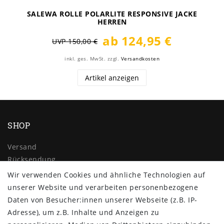
SALEWA ROLLE POLARLITE RESPONSIVE JACKE
HERREN
ab 124,95 €
UVP 150,00 €
inkl. ges. MwSt.
zzgl.
Versandkosten
Artikel anzeigen
SHOP
Versand
Rücksendung
Widerrufs­recht
Wir verwenden Cookies und ähnliche Technologien auf
Impressum
unserer Website und verarbeiten personenbezogene
Daten­schutz­erklärung
Daten von Besucher:innen unserer Webseite (z.B. IP-
AGB
Adresse), um z.B. Inhalte und Anzeigen zu
Kontakt