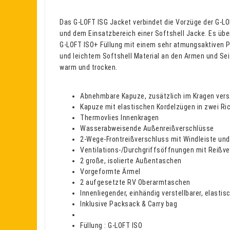
Das G-LOFT ISG Jacket verbindet die Vorzüge der G-L
und dem Einsatzbereich einer Softshell Jacke. Es übe
G-LOFT ISO+ Füllung mit einem sehr atmungsaktiven 
und leichtem Softshell Material an den Armen und Sei
warm und trocken.
Abnehmbare Kapuze, zusätzlich im Kragen vers
Kapuze mit elastischen Kordelzügen in zwei Ric
Thermovlies Innenkragen
Wasserabweisende Außenreißverschlüsse
2-Wege-Frontreißverschluss mit Windleiste un
Ventilations-/Durchgriffsöffnungen mit Reißve
2 große, isolierte Außentaschen
Vorgeformte Ärmel
2 aufgesetzte RV Oberarmtaschen
Innenliegender, einhändig verstellbarer, elast
Inklusive Packsack & Carry bag
Füllung : G-LOFT ISO