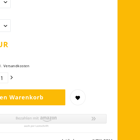
UR
l.
Versandkosten
den Warenkorb