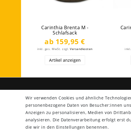
Carinthia Brenta M -
Cari
Schlafsack
ab 159,95 €
inkl. ges. MwSt.
zzgl.
Versandkosten
inkl
Artikel anzeigen
SHOP
ZAHLU
Wir verwenden Cookies und ähnliche Technologie
Versand
personenbezogene Daten von Besucher:innen unser
Rücksendung
Anzeigen zu personalisieren, Medien von Drittanb
Widerrufs­recht
analysieren. Die Datenverarbeitung erfolgt erst du
Impressum
die wir in den Einstellungen benennen.