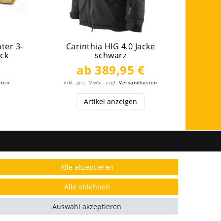
ter 3-
Carinthia HIG 4.0 Jacke
Carint
ack
schwarz
ab 389,95 €
sten
inkl. ges. MwSt.
zzgl.
Versandkosten
ink
Artikel anzeigen
FOLGE UNS
Alle akzeptieren
Alle ablehnen
AUSGEZEICHNET.ORG
Auswahl akzeptieren