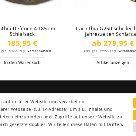
nthia Defence 4 185 cm
Carinthia G250 sehr leich
Schlafsack
Jahreszeiten Schlafs
185,95 €
ab 279,95 €
. ges. MwSt.
zzgl.
Versandkosten
inkl. ges. MwSt.
zzgl.
Versandko
In den Warenkorb
Artikel anzeigen
NG & VERSAND
SERVICE
n auf unserer Website und verarbeiten
Lieferung nur 2,95 €
er Webseite (z.B. IP-Adresse), um z.B. Inhalte und
Rücksendung kostenfrei
ietern einzubinden oder Zugriffe auf unsere Website zu
14 Tage Rückgaberecht
rch gesetzte Cookies. Wir teilen diese Daten mit Dritten,
Kurze Lieferzeit