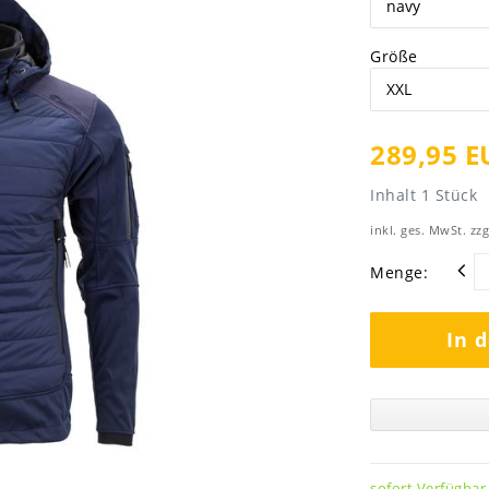
Größe
289,95 E
Inhalt
1
Stück
inkl. ges. MwSt. zzg
Menge:
In 
sofort Verfügbar