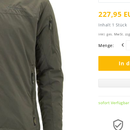
227,95 E
Inhalt
1
Stück
inkl. ges. MwSt. zzg
Menge:
In 
sofort Verfügbar