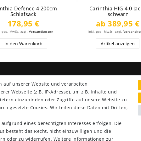
inthia Defence 4 200cm
Carinthia HIG 4.0 Ja
Schlafsack
schwarz
178,95 €
ab 389,95 €
. ges. MwSt.
zzgl.
Versandkosten
inkl. ges. MwSt.
zzgl.
Versandko
In den Warenkorb
Artikel anzeigen
NG & VERSAND
SERVICE
n auf unserer Website und verarbeiten
er Webseite (z.B. IP-Adresse), um z.B. Inhalte und
Lieferung nur 2,95 €
ietern einzubinden oder Zugriffe auf unsere Website zu
Rücksendung kostenfrei
rch gesetzte Cookies. Wir teilen diese Daten mit Dritten,
14 Tage Rückgaberecht
Kurze Lieferzeit
 aufgrund eines berechtigten Interesses erfolgen. Die
s besteht das Recht, nicht einzuwilligen und die
rn oder zu widerrufen. Weitere Informationen zur