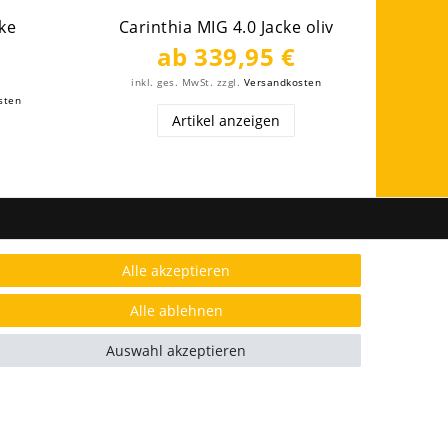
cke
Carinthia MIG 4.0 Jacke oliv
ab 339,95 €
inkl. ges. MwSt.
zzgl.
Versandkosten
sten
Artikel anzeigen
FOLGE UNS
Alle akzeptieren
Alle ablehnen
Auswahl akzeptieren
AUSGEZEICHNET.ORG