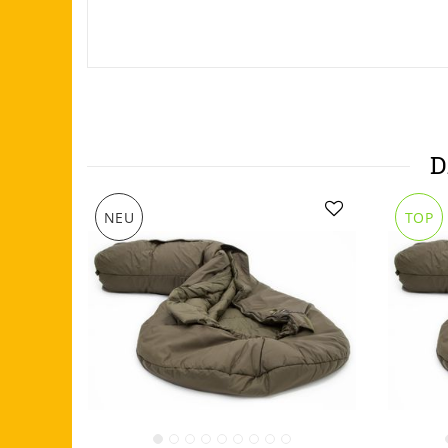
D
NEU
TOP