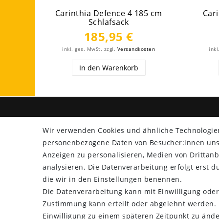
Carinthia Defence 4 185 cm
Car
Schlafsack
185,95 €
inkl. ges. MwSt.
zzgl.
Versandkosten
inkl
In den Warenkorb
SHOP
ZAHLU
Wir verwenden Cookies und ähnliche Technologie
personenbezogene Daten von Besucher:innen unser
Versand
Anzeigen zu personalisieren, Medien von Drittanb
Rücksendung
analysieren. Die Datenverarbeitung erfolgt erst du
Widerrufs­recht
die wir in den Einstellungen benennen.
Impressum
Die Datenverarbeitung kann mit Einwilligung oder
Daten­schutz­erklärung
Zustimmung kann erteilt oder abgelehnt werden. E
AGB
Einwilligung zu einem späteren Zeitpunkt zu ände
Kontakt