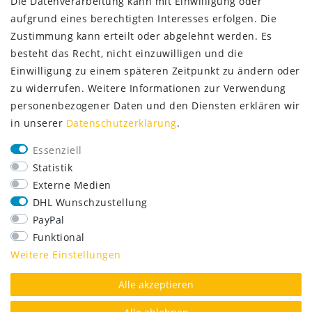
Die Datenverarbeitung kann mit Einwilligung oder
aufgrund eines berechtigten Interesses erfolgen. Die
Zustimmung kann erteilt oder abgelehnt werden. Es
besteht das Recht, nicht einzuwilligen und die
Einwilligung zu einem späteren Zeitpunkt zu ändern oder
zu widerrufen. Weitere Informationen zur Verwendung
personenbezogener Daten und den Diensten erklären wir
in unserer
Daten­schutz­erklärung
.
SERVICE
Essenziell
Lieferung nur 2,95 €
Statistik
Rücksendung kostenfrei
Externe Medien
14 Tage Rückgaberecht
DHL Wunschzustellung
Kurze Lieferzeit
PayPal
FOLGE UNS
Funktional
Weitere Einstellungen
Alle akzeptieren
AUSGEZEICHNET.ORG