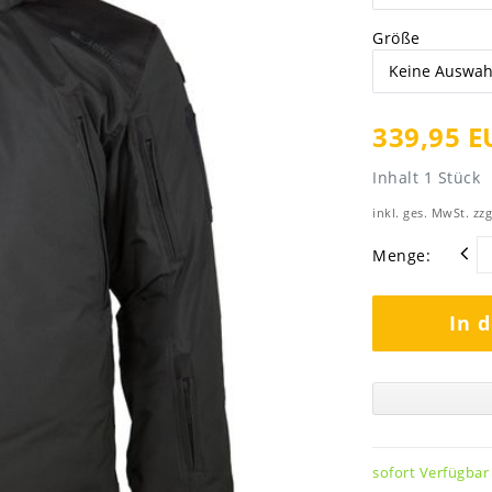
Größe
339,95 E
Inhalt
1
Stück
inkl. ges. MwSt. zzg
Menge:
In 
sofort Verfügbar