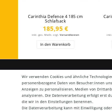
Carinthia Defence 4 185 cm
Car
Schlafsack
185,95 €
inkl. ges. MwSt.
zzgl.
Versandkosten
inkl
In den Warenkorb
SHOP
ZAHLU
Wir verwenden Cookies und ähnliche Technologie
Versand
personenbezogene Daten von Besucher:innen unser
Rücksendung
Anzeigen zu personalisieren, Medien von Drittanb
Widerrufs­recht
analysieren. Die Datenverarbeitung erfolgt erst du
Impressum
die wir in den Einstellungen benennen.
Daten­schutz­erklärung
Die Datenverarbeitung kann mit Einwilligung oder