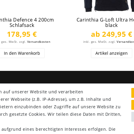
inthia Defence 4 200cm
Carinthia G-Loft Ultra 
Schlafsack
black
178,95 €
ab 249,95 €
. ges. MwSt.
zzgl.
Versandkosten
inkl. ges. MwSt.
zzgl.
Versandko
In den Warenkorb
Artikel anzeigen
NG & VERSAND
SERVICE
n auf unserer Website und verarbeiten
Lieferung nur 2,95 €
er Webseite (z.B. IP-Adresse), um z.B. Inhalte und
Rücksendung kostenfrei
ietern einzubinden oder Zugriffe auf unsere Website zu
14 Tage Rückgaberecht
rch gesetzte Cookies. Wir teilen diese Daten mit Dritten,
Kurze Lieferzeit
 aufgrund eines berechtigten Interesses erfolgen. Die