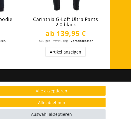
Hoodie
Carinthia G-Loft Ultra Pants
C
2.0 black
ab 139,95 €
sten
inkl. ges. MwSt.
zzgl.
Versandkosten
ink
Artikel anzeigen
FOLGE UNS
Alle akzeptieren
Alle ablehnen
AUSGEZEICHNET.ORG
Auswahl akzeptieren