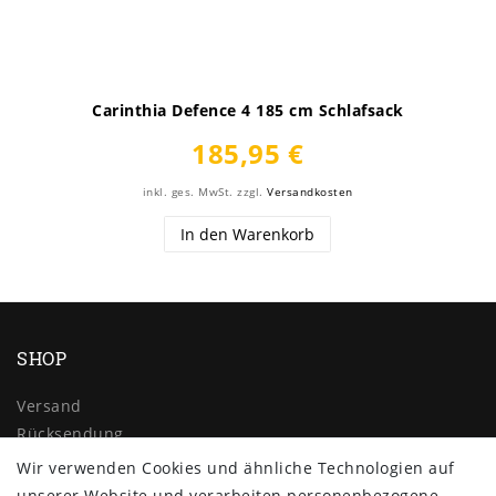
Carinthia Defence 4 185 cm Schlafsack
185,95 €
inkl. ges. MwSt.
zzgl.
Versandkosten
In den Warenkorb
SHOP
Versand
Rücksendung
Widerrufs­recht
Wir verwenden Cookies und ähnliche Technologien auf
Impressum
unserer Website und verarbeiten personenbezogene