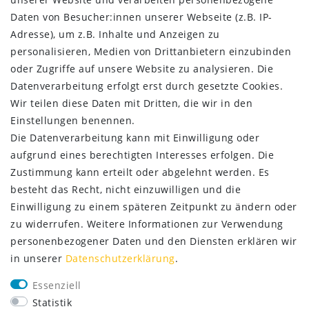
Daten­schutz­erklärung
Daten von Besucher:innen unserer Webseite (z.B. IP-
AGB
Adresse), um z.B. Inhalte und Anzeigen zu
Kontakt
personalisieren, Medien von Drittanbietern einzubinden
oder Zugriffe auf unsere Website zu analysieren. Die
ZAHLUNG & VERSAND
Datenverarbeitung erfolgt erst durch gesetzte Cookies.
Wir teilen diese Daten mit Dritten, die wir in den
Einstellungen benennen.
Die Datenverarbeitung kann mit Einwilligung oder
aufgrund eines berechtigten Interesses erfolgen. Die
Zustimmung kann erteilt oder abgelehnt werden. Es
besteht das Recht, nicht einzuwilligen und die
Einwilligung zu einem späteren Zeitpunkt zu ändern oder
zu widerrufen. Weitere Informationen zur Verwendung
personenbezogener Daten und den Diensten erklären wir
in unserer
Daten­schutz­erklärung
.
SERVICE
Essenziell
Lieferung nur 2,95 €
Statistik
Rücksendung kostenfrei