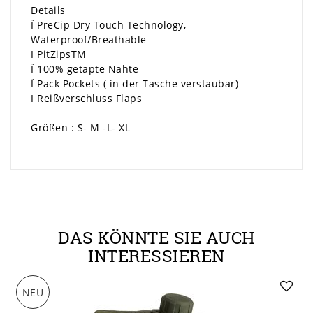
Details
Ï PreCip Dry Touch Technology,
Waterproof/Breathable
Ï PitZipsTM
Ï 100% getapte Nähte
Ï Pack Pockets ( in der Tasche verstaubar)
Ï Reißverschluss Flaps
Größen : S- M -L- XL
DAS KÖNNTE SIE AUCH
INTERESSIEREN
NEU