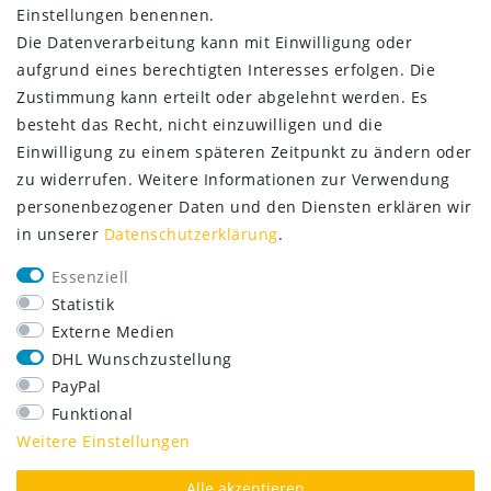
Einstellungen benennen.
Die Datenverarbeitung kann mit Einwilligung oder
aufgrund eines berechtigten Interesses erfolgen. Die
Zustimmung kann erteilt oder abgelehnt werden. Es
besteht das Recht, nicht einzuwilligen und die
Einwilligung zu einem späteren Zeitpunkt zu ändern oder
zu widerrufen. Weitere Informationen zur Verwendung
personenbezogener Daten und den Diensten erklären wir
in unserer
Daten­schutz­erklärung
.
SERVICE
Essenziell
Lieferung nur 2,95 €
Statistik
Rücksendung kostenfrei
Externe Medien
14 Tage Rückgaberecht
DHL Wunschzustellung
Kurze Lieferzeit
PayPal
FOLGE UNS
Funktional
Weitere Einstellungen
Alle akzeptieren