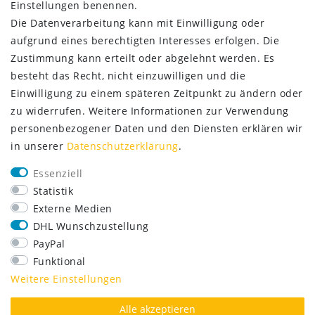
Einstellungen benennen.
Die Datenverarbeitung kann mit Einwilligung oder
aufgrund eines berechtigten Interesses erfolgen. Die
Zustimmung kann erteilt oder abgelehnt werden. Es
besteht das Recht, nicht einzuwilligen und die
Einwilligung zu einem späteren Zeitpunkt zu ändern oder
zu widerrufen. Weitere Informationen zur Verwendung
personenbezogener Daten und den Diensten erklären wir
in unserer
Daten­schutz­erklärung
.
SERVICE
Essenziell
Lieferung nur 2,95 €
Statistik
Rücksendung kostenfrei
Externe Medien
14 Tage Rückgaberecht
DHL Wunschzustellung
Kurze Lieferzeit
PayPal
FOLGE UNS
Funktional
Weitere Einstellungen
Alle akzeptieren